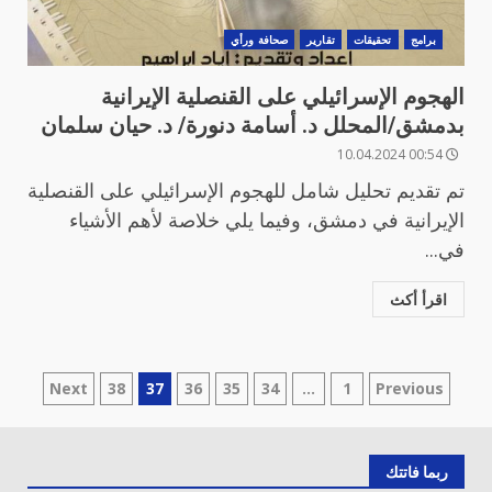
برامج
تحقيقات
تقارير
صحافة ورأي
الهجوم الإسرائيلي على القنصلية الإيرانية
بدمشق/المحلل د. أسامة دنورة/ د. حيان سلمان
00:54 10.04.2024
تم تقديم تحليل شامل للهجوم الإسرائيلي على القنصلية
الإيرانية في دمشق، وفيما يلي خلاصة لأهم الأشياء
في...
اقرأ أكث
تعدد
Next
38
37
36
35
34
…
1
Previous
صفحات
المقالات
ربما فاتتك