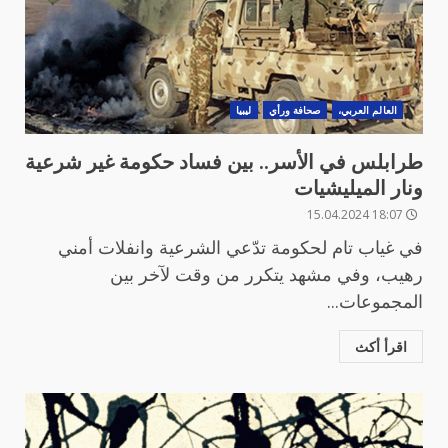
العالم العربي،
صحافة ورأي
ليبيا
طرابلس في الأسر.. بين فساد حكومة غير شرعية
ونار الميليشيات
18:07 15.04.2024
في غياب تام لحكومة تدّعي الشرعية وانفلات أمني
رهيب، وفي مشهد يتكرر من وقت لآخر بين
المجموعات...
اقرأ أكث