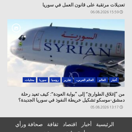
تعديلات مرتقبة على قانون العمل في سوريا
15:59 06.08.2026
أخبار
العالم
العالم العربي،
تقارير
روسيا
سوريا
محليات،
من “إغلاق الطوارئ” إلى “بوابة العودة”: كيف تعيد رحلة
دمشق-موسكو تشكيل خريطة النفوذ في سوريا الجديدة؟
13:17 05.08.2026
الرئيسية
أخبار
اقتصاد
ثقافة
صحافة ورأي
برامج
فيديو
من نحن