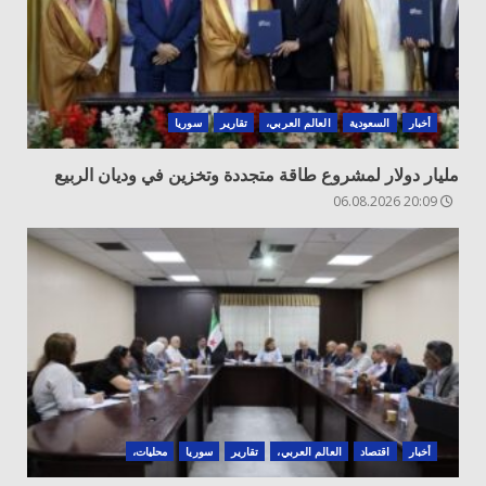
أخبار
السعودية
العالم العربي،
تقارير
سوريا
مليار دولار لمشروع طاقة متجددة وتخزين في وديان الربيع
20:09 06.08.2026
أخبار
اقتصاد
العالم العربي،
تقارير
سوريا
محليات،