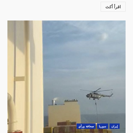
اقرأ أكث
‏إيران
سوريا
صحافة ورأي