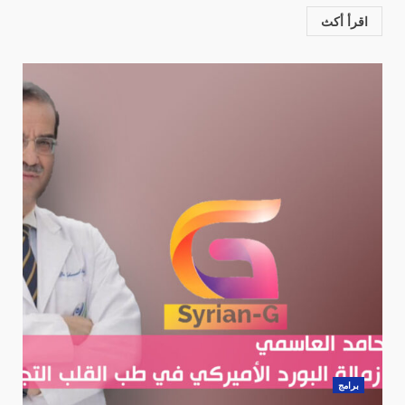
اقرأ أكث
برامج