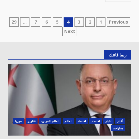
تعدد
29
…
7
6
5
4
3
2
1
Previous
Next
صفحات
المقالات
ربما فاتتك
أخبار
اخبار
‏اقتصاد
اقتصاد
العالم
العالم العربي،
تقارير
سوريا
محليات،