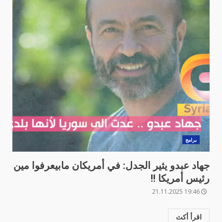
برامج
جهاد عبدو يثير الجدل: في أمريكان مابيعرفوا مين
رئيس أمريكا !!
19:46 21.11.2025
اقرأ أكث