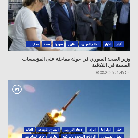
أخبار
اخبار
العالم العربي،
تقارير
سوريا
صحة
محليات،
وزير الصحة السوري في جولة مفاجئة على المؤسسات
الصحية في اللاذقية
21:45 08.08.2026
أخبار
أوكرانيا
‏إيران
الاتحاد الأوروبي
الشرق الأوسط
العالم
الكيان الصهيوني
الولايات المتحدة الأمريكية
تقارير
خاص لشام نيوز