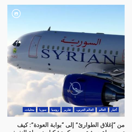
أخبار
العالم
العالم العربي،
تقارير
روسيا
سوريا
محليات،
من “إغلاق الطوارئ” إلى “بوابة العودة”: كيف