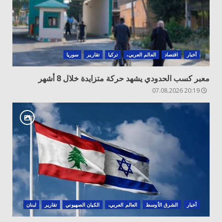
أخبار
اقتصاد
العالم العربي،
تركيا
تقارير
سوريا
معبر كسب الحدودي يشهد حركة متزايدة خلال 8 أشهر
20:19 07.08.2026
أخبار
الشرق الأوسط
العالم العربي،
الكيان الصهيوني
تقارير
لبنان