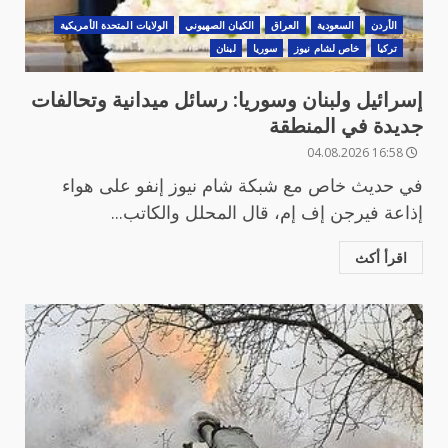
الأردن
السعودية
العراق
الكيان الصهيوني
الولايات المتحدة الأمريكية
تركيا
خاص لشام نيوز
سوريا
لبنان
إسرائيل ولبنان وسوريا: رسائل ميدانية وتحالفات
جديدة في المنطقة
16:58 04.08.2026
في حديث خاص مع شبكة شام نيوز إنفو على هواء
إذاعة فيرجن إف إم، قال المحلل والكاتب...
اقرأ أكث