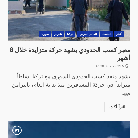
أخبار
اقتصاد
العالم العربي،
تركيا
تقارير
سوريا
معبر كسب الحدودي يشهد حركة متزايدة خلال 8
أشهر
20:19 07.08.2026
يشهد منفذ كسب الحدودي السوري مع تركيا نشاطاً
متزايداً في حركة المسافرين منذ بداية العام، بالتزامن
مع...
اقرأ أكث