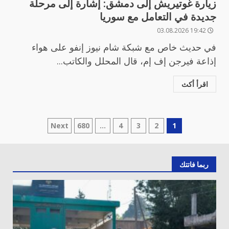
زيارة غوتيريش إلى دمشق: إشارة إلى مرحلة
جديدة في التعامل مع سوريا
19:42 03.08.2026
في حديث خاص مع شبكة شام نيوز إنفو على هواء
إذاعة فيرجن إف إم، قال المحلل والكاتب...
اقرأ أكث
تعدد
Next
680
…
4
3
2
1
صفحات
المقالات
ربما فاتتك