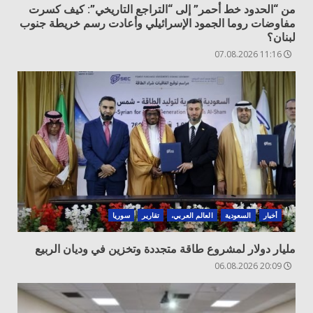
من “الحدود خط أحمر” إلى “التراجع التاريخي”: كيف كسرت
مفاوضات روما الجمود الإسرائيلي وأعادت رسم خريطة جنوب
لبنان؟
11:16 07.08.2026
أخبار
السعودية
العالم العربي،
تقارير
سوريا
مليار دولار لمشروع طاقة متجددة وتخزين في وديان الربيع
20:09 06.08.2026