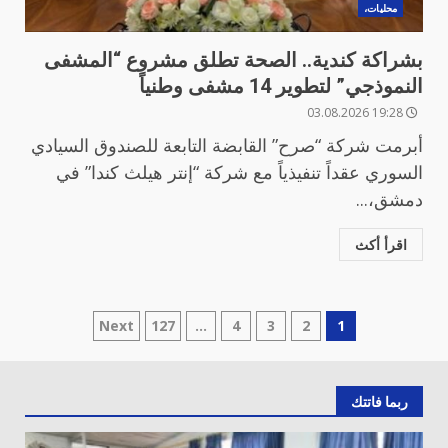
محليات،
بشراكة كندية.. الصحة تطلق مشروع “المشفى
النموذجي” لتطوير 14 مشفى وطنياً
19:28 03.08.2026
أبرمت شركة “صرح” القابضة التابعة للصندوق السيادي
السوري عقداً تنفيذياً مع شركة “إنتر هيلث كندا” في
دمشق،...
اقرأ أكث
تعدد
Next
127
…
4
3
2
1
صفحات
المقالات
ربما فاتتك