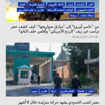
أخبار
أوكرانيا
‏إيران
الاتحاد الأوروبي
الشرق الأوسط
العالم
الكيان الصهيوني
الولايات المتحدة الأمريكية
تقارير
خاص لشام نيوز
دونالد ترامب
روسيا
من “حامي أوروبا” إلى “سارق صواريخها”: كيف كشف عجز
ترامب عن زيف “الردع الأمريكي” وأفلس حلف الناتو؟
14:15 08.08.2026
أخبار
اقتصاد
العالم العربي،
تركيا
تقارير
سوريا
معبر كسب الحدودي يشهد حركة متزايدة خلال 8 أشهر