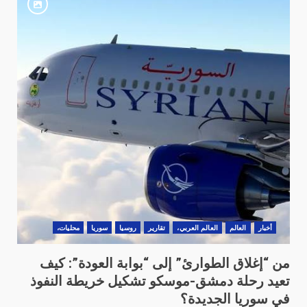
أخبار
العالم
العالم العربي،
تقارير
روسيا
سوريا
محليات،
من “إغلاق الطوارئ” إلى “بوابة العودة”: كيف
تعيد رحلة دمشق-موسكو تشكيل خريطة النفوذ
في سوريا الجديدة؟