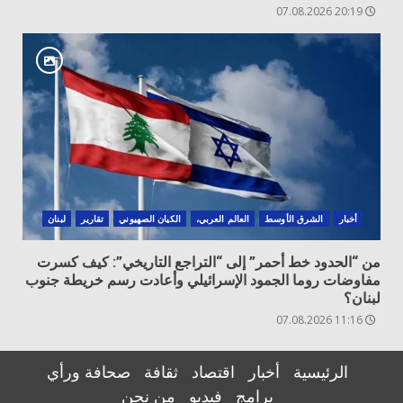
20:19 07.08.2026
أخبار
الشرق الأوسط
العالم العربي،
الكيان الصهيوني
تقارير
لبنان
من “الحدود خط أحمر” إلى “التراجع التاريخي”: كيف كسرت
مفاوضات روما الجمود الإسرائيلي وأعادت رسم خريطة جنوب
لبنان؟
11:16 07.08.2026
الرئيسية
أخبار
اقتصاد
ثقافة
صحافة ورأي
برامج
فيديو
من نحن