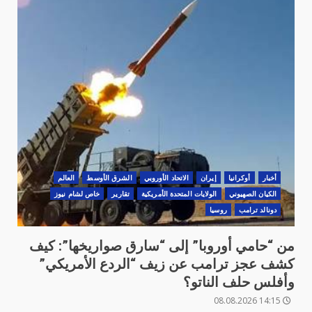
أخبار
أوكرانيا
‏إيران
الاتحاد الأوروبي
الشرق الأوسط
العالم
الكيان الصهيوني
الولايات المتحدة الأمريكية
تقارير
خاص لشام نيوز
دونالد ترامب
روسيا
من “حامي أوروبا” إلى “سارق صواريخها”: كيف
كشف عجز ترامب عن زيف “الردع الأمريكي”
وأفلس حلف الناتو؟
14:15 08.08.2026