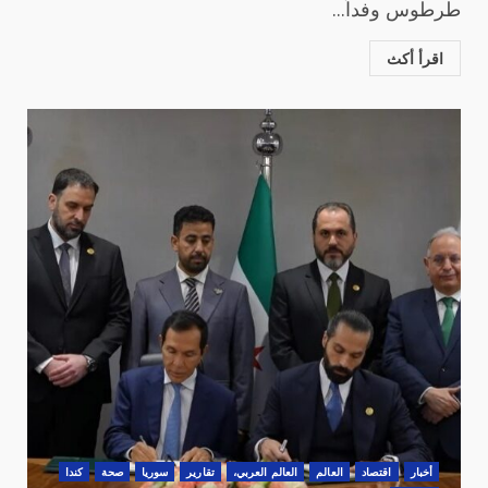
طرطوس وفداً...
اقرأ أكث
أخبار
اقتصاد
العالم
العالم العربي،
تقارير
سوريا
صحة
كندا