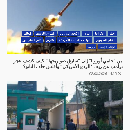
أخبار
أوكرانيا
‏إيران
الاتحاد الأوروبي
الشرق الأوسط
العالم
الكيان الصهيوني
الولايات المتحدة الأمريكية
تقارير
خاص لشام نيوز
دونالد ترامب
روسيا
من “حامي أوروبا” إلى “سارق صواريخها”: كيف كشف عجز
ترامب عن زيف “الردع الأمريكي” وأفلس حلف الناتو؟
14:15 08.08.2026