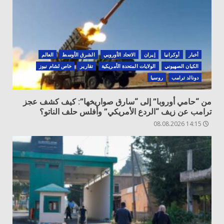
أخبار
أوكرانيا
‏إيران
الاتحاد الأوروبي
الشرق الأوسط
العالم
الكيان الصهيوني
الولايات المتحدة الأمريكية
تقارير
خاص لشام نيوز
دونالد ترامب
روسيا
من “حامي أوروبا” إلى “سارق صواريخها”: كيف كشف عجز
ترامب عن زيف “الردع الأمريكي” وأفلس حلف الناتو؟
14:15 08.08.2026