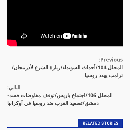
Continue
Previous:
المحلل 104/أحداث السويداء/زيارة الشرع لأذربيجان/
Reading
ترامب يهدد روسيا
التالي:
المحلل 106/اجتماع باريس/توقف مفاوضات قسد-
دمشق/تصعيد الغرب ضد روسيا في أوكرانيا
RELATED STORIES