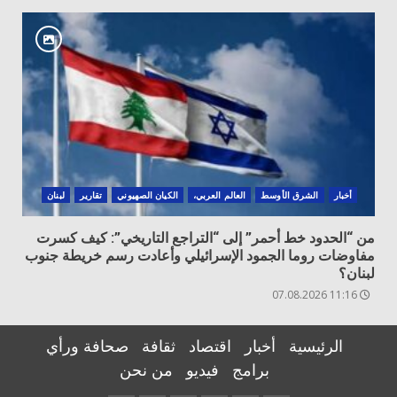
أخبار
الشرق الأوسط
العالم العربي،
الكيان الصهيوني
تقارير
لبنان
من “الحدود خط أحمر” إلى “التراجع التاريخي”: كيف كسرت
مفاوضات روما الجمود الإسرائيلي وأعادت رسم خريطة جنوب
لبنان؟
11:16 07.08.2026
الرئيسية
أخبار
اقتصاد
ثقافة
صحافة ورأي
برامج
فيديو
من نحن