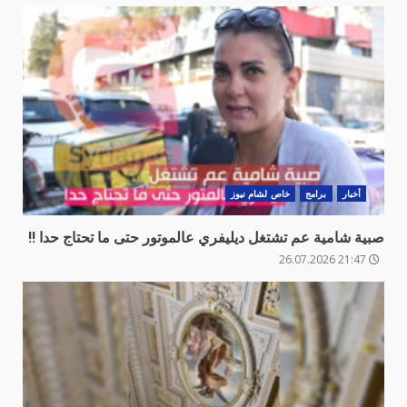
أخبار
برامج
خاص لشام نيوز
صبية شامية عم تشتغل ديليفري عالموتور حتى ما تحتاج حدا !!
21:47 26.07.2026