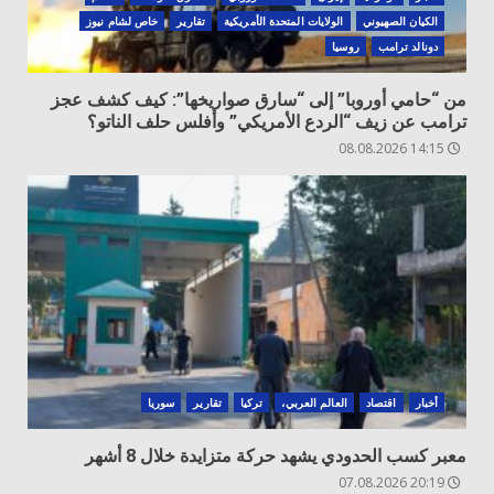
الكيان الصهيوني
الولايات المتحدة الأمريكية
تقارير
خاص لشام نيوز
دونالد ترامب
روسيا
من “حامي أوروبا” إلى “سارق صواريخها”: كيف كشف عجز
ترامب عن زيف “الردع الأمريكي” وأفلس حلف الناتو؟
14:15 08.08.2026
أخبار
اقتصاد
العالم العربي،
تركيا
تقارير
سوريا
معبر كسب الحدودي يشهد حركة متزايدة خلال 8 أشهر
20:19 07.08.2026