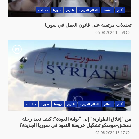
أخبار
اقتصاد
العالم العربي،
تقارير
سوريا
محليات،
تعديلات مرتقبة على قانون العمل في سوريا
15:59 06.08.2026
أخبار
العالم
العالم العربي،
تقارير
روسيا
سوريا
محليات،
من “إغلاق الطوارئ” إلى “بوابة العودة”: كيف تعيد رحلة
دمشق-موسكو تشكيل خريطة النفوذ في سوريا الجديدة؟
13:17 05.08.2026