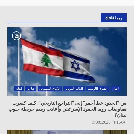
ربما فاتتك
أخبار
الشرق الأوسط
العالم العربي،
الكيان الصهيوني
تقارير
لبنان
من “الحدود خط أحمر” إلى “التراجع التاريخي”: كيف كسرت
مفاوضات روما الجمود الإسرائيلي وأعادت رسم خريطة جنوب
لبنان؟
11:16 07.08.2026