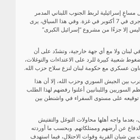
ساعٍ إسرائيلية لربط الجنوب اللبناني المدمر
بالجنوب السوري، بما يشكّل، بحسب ما تطرحه حكومة الاحتلال، منطقة أمنية عازلة تمنع تكرار هجمات مماثلة لما جرى في 7 أكتوبر في غزة. وفي هذا السياق، يرى
 ليس إلا جزءًا من مشروع “إسرائيل الكبرى”
ي لبنان ولا مع أي جهة خارجية، وتشدّد على أن
 ضغوط شعبية كبيرة للرد على الاعتداءات والتوغلات،
اون عسكري مع حكومة لبنان لنزع سلاح حزب الله.
رب بين الجيش السوري وحزب الله، إلا أن هذا
ظم السوريين واللبنانيين أعلنوا رفضهم لهذا الطلب
تم توقيعه على مستوى السفراء في واشنطن بين
، بعدما واجه أهلها محاولات التوغل والتفتيش
الدفاع عن أرضهم وممتلكاتهم. وبحسب ما أوردته
ت بين شبان القرية وقوات الاحتلال، فيما استهدف