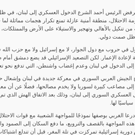
برفض الرئيس أحمد الشرع الدخول العسكري إلى لبنان، في ظل م
ه من تنكيل بالأهالي وتهجير والاستيلاء على الأرض والممتلكات،
ي ظل صمت دولي.
خول في حروب مع دول الجوار، لا مع إسرائيل ولا مع حزب الله ف
زمة لإعادة الإعمار. لكن التصعيد الإسرائيلي قد يضع دمشق أمام
لى الدخول في لبنان وعدم إغضاب واشنطن، التي تدفع نحو تع
زج الجيش العربي السوري في معركة جديدة في لبنان وإشعال ح
دي إلى مصاعب كبيرة لسوريا ولا يخدم مصالحها، فضلًا عن أن مع
ل العسكري السوري إلى لبنان، وذلك بعد الاتفاق الهش الذي 
ياسيًا لها.
عا الغربي بوصفها نموذجًا للمواجهة الشعبية مع قوات الاحتلال
هذه المواجهة بالقصف والترويع، ما دفع السكان إلى الصمود و
دورية إسرائيلية تمركزت في تلة المغر، قبل أن تندلع اشتباكا