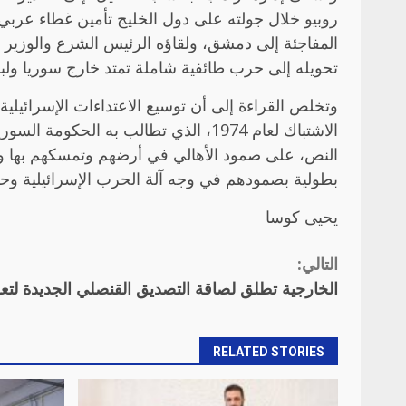
روبيو خلال جولته على دول الخليج تأمين غطاء عربي
المفاجئة إلى دمشق، ولقاؤه الرئيس الشرع والوزير ال
تحويله إلى حرب طائفية شاملة تمتد خارج سوريا ولبن
وتخلص القراءة إلى أن توسيع الاعتداءات الإسرائيل
الاشتباك لعام 1974، الذي تطالب به 
النص، على صمود الأهالي في أرضهم وتمسكهم بها وال
بطولية بصمودهم في وجه آلة الحرب الإسرائيلية وح
يحيى كوسا
التالي:
Continue
الخارجية تطلق لصاقة التصديق القنصلي الجديدة لتعز
Reading
RELATED STORIES