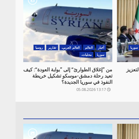
سوريا
أخبار
العالم
العالم العربي،
تقارير
روسيا
سوريا
محليات،
تعزيز
من “إغلاق الطوارئ” إلى “بوابة العودة”: كيف
تعيد رحلة دمشق-موسكو تشكيل خريطة
النفوذ في سوريا الجديدة؟
13:17 05.08.2026