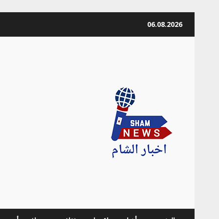
Skip
06.08.2026
to
content
news Info