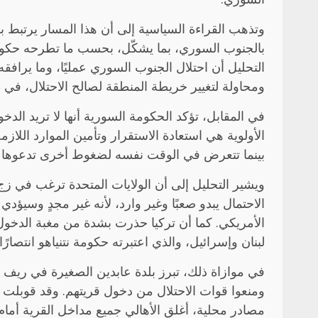
وتذهب القراءة السياسية إلى أن هذا المسار يرتبط 
التحليل أن احتلال الجنوب السوري عمليًا، وما يرافق
ومحاولة لتغيير خريطة المنطقة لصالح الاحتلال، ف
في المقابل، تؤكد الحكومة السورية أنها لا تريد الد
الأولوية هي استعادة الاستقرار وتأمين الموارد اللا
بينما تتعرض في الوقت نفسه لضغوط أخرى تدعوها إ
ويشير التحليل إلى أن الولايات المتحدة ترغب في 
الاحتمال يبدو صعبًا وغير وارد، لأنه غير مجدٍ وسيؤ
الأمريكي. كما أن تركيا حذرت بشدة من مغبة الدخو
لبنان وإسرائيل، والذي اعتبرته حكومة نتنياهو انتصارًا س
في موازاة ذلك، تبرز بلدة عابدين الصغيرة في ريف در
ومنعوا قوات الاحتلال من دخول قريتهم. وقد قوبلت 
مصادر محلية، أغلق الأهالي جميع مداخل القرية أمام 