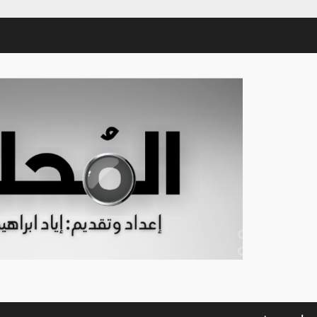
Sham-