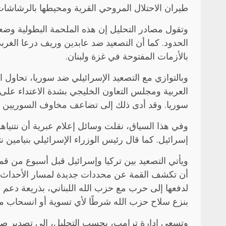
طيران الاحتلال المروحي القرية ومحيطها بالرشاشات
وتقول مصادر التحليل إن هذه الملحمة البطولية وض
الحدود. كما أن التصعيد ضد عابدين وريف درعا الغر
بالأزمات المفتوحة في غزة ولبنان.
وبالتوازي مع التصعيد الإسرائيلي ضد سوريا، تحاول
العربية ومجلس التعاون الخليجي بشدة الاعتداء على 
سوريا. وقد أدى ذلك إلى تضاعف مخاوف السوريين وقل
وفي هذا السياق، نقلت وسائل إعلام عبرية أن نتنياه
إسرائيل. كما قال رئيس الوزراء الإسرائيلي بنيامين نت
ويأتي التصعيد بين تركيا وإسرائيل قبل أسبوع من قمة
أن تكشف القمة عن محددات جديدة لمسار الأحداث
لدفعها إلى حرب مع حزب الله اللبناني، بذريعة دعم ا
بنزع سلاح حزب الله شرطًا لأي تسوية أو انسحاب من
وتسعى إدارة ترامب، بحسب التحليل، إلى تصدير صورة ا