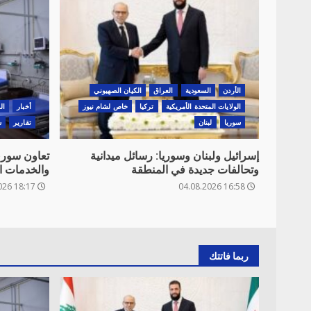
الأردن
السعودية
العراق
الكيان الصهيوني
الولايات المتحدة الأمريكية
تركيا
خاص لشام نيوز
أخبار
ال
سوريا
لبنان
تقارير
س
إسرائيل ولبنان وسوريا: رسائل ميدانية
تعاون سوري
وتحالفات جديدة في المنطقة
والخدمات ا
18:17 04.08.2026
16:58 04.08.2026
ربما فاتتك