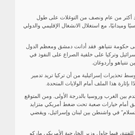
عد أكثر من عام ونصف من التوغلات على طول
ميدانيًا، مع استغلال الانشغال الإقليمي والدولي
على حكومة نتنياهو. فقد أدانت دمشق ومعظم الدول
سرائيل وتركيا على خلفية الصراع على النفوذ في
نتنياهو وأردوغان.
سط تحذيرات إسرائيلية من أن تركيا تريد تدمير
 بإثارة هذا الملف أمام الولايات المتحدة.
دم بين الغرب وروسيا بالدرجة الأولى. ومن المتوقع
 أمام خيارات صعبة تحت ضغط أمريكي متزايد
استسلام” في واشنطن بين لبنان وإسرائيل، ويقضي
لفتنة، فيما حاول وزير الخارجية الأمريكي ماركو