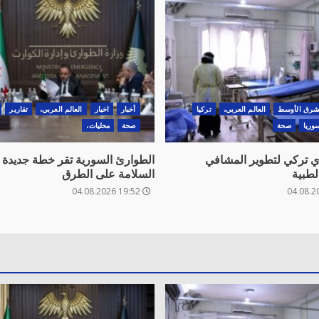
شرق الأوسط
العالم العربي،
تركيا
أخبار
اخبار
العالم العربي،
تقارير
وريا
صحة
صحة
محليات،
 تركي لتطوير المشافي
الطوارئ السورية تقر خطة جديدة ل
لطبية
السلامة على الطرق
19:52 04.08.2026