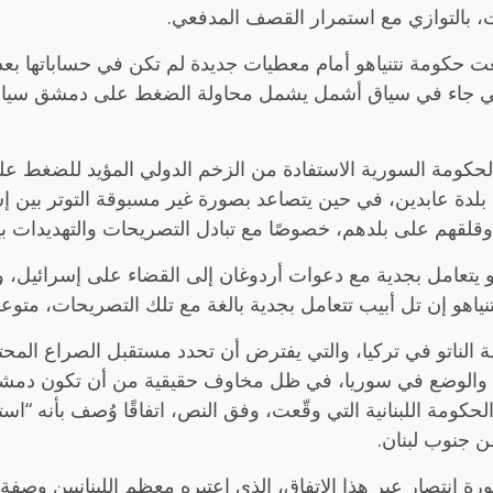
، بالتوازي مع استمرار القصف المدفعي.
عت حكومة نتنياهو أمام معطيات جديدة لم تكن في حساباتها ب
بي جاء في سياق أشمل يشمل محاولة الضغط على دمشق سياسيًا و
 الحكومة السورية الاستفادة من الزخم الدولي المؤيد للضغط 
بلدة عابدين، في حين يتصاعد بصورة غير مسبوقة التوتر بين إ
قهم على بلدهم، خصوصًا مع تبادل التصريحات والتهديدات بين 
و يتعامل بجدية مع دعوات أردوغان إلى القضاء على إسرائيل، و
نياهو إن تل أبيب تتعامل بجدية بالغة مع تلك التصريحات، متوعدًا
 الناتو في تركيا، والتي يفترض أن تحدد مستقبل الصراع المحت
 والوضع في سوريا، في ظل مخاوف حقيقية من أن تكون دمشق
لحكومة اللبنانية التي وقّعت، وفق النص، اتفاقًا وُصف بأنه “
 جنوب لبنان.
نتصار عبر هذا الاتفاق، الذي اعتبره معظم اللبنانيين وصفة ل