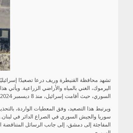
تشهد محافظة القنيطرة وريف درعا تصعيدًا إسرائيليً
اليرموك، الغني بالمياه والأراضي الزراعية. ويأتي 
السوري، حيث أقامت إسرائيل، منذ 8 ديسمبر 2024، تسع قواعد ثابتة في المنطقة.
ويرتبط هذا التصعيد، وفق المعطيات الواردة، بالتح
سوريا والجيش السوري في الصراع الدائر في لبنان. ك
المفاجئة إلى دمشق، إلى جانب الرسائل المتناقضة ا
السوري.