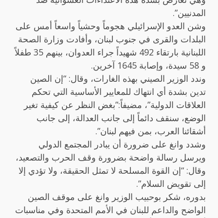
المدنيين”.
وشن العدو الإسرائيلي هجوماً وحشياً واسعاً أمس على
البلدات والقرى في جنوب لبنان، وأفادت وزارة الصحة
اللبنانية بارتقاء 492 شهيداً جراء العدوان، بينهم 35 طفلاً
و 58 سيدة، وإصابة 1645 آخرين.
وندد الوزير الصيني بهذه الغارات، وقال: “إن الصين
تدين بشدة أي انتهاك للمعايير الأساسية التي تحكم
العلاقات الدولية”، مضيفاً:”بغض النظر عن كيفية تغير
الوضع، سنقف دائماً إلى جانب العدالة، إلى جانب
أشقائنا العرب، بمن فيهم لبنان”.
وشدد وانغ على ضرورة أن يبادر المجتمع الدولي
ويرسل رسالة واضحة بضرورة وقف الحرب والتصعيد،
وقال: “إن القوة المسلحة لا تمثل الحقيقة، ولا تؤدي إلا
إلى تقويض السلام”.
بدوره، شكر بوحبيب الوزير وانغ على موقف الصين
الواضح والداعم للبنان في الأمم المتحدة وفي مناسبات