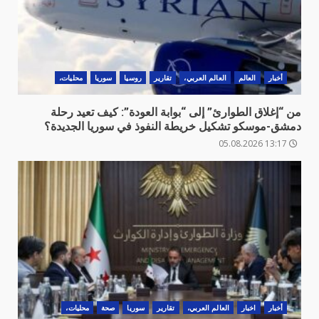
أخبار
العالم
العالم العربي،
تقارير
روسيا
سوريا
محليات،
من “إغلاق الطوارئ” إلى “بوابة العودة”: كيف تعيد رحلة
دمشق-موسكو تشكيل خريطة النفوذ في سوريا الجديدة؟
13:17 05.08.2026
أخبار
اخبار
العالم العربي،
تقارير
سوريا
صحة
محليات،