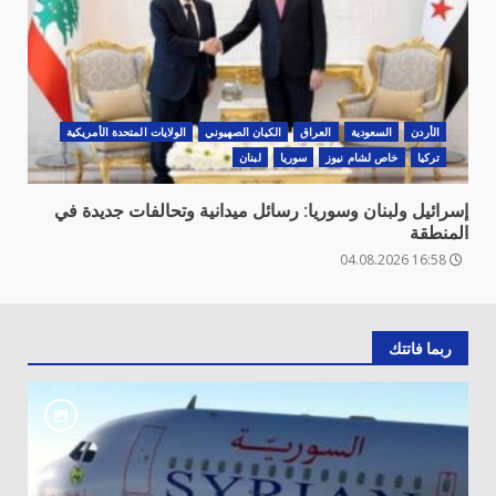
الأردن
السعودية
العراق
الكيان الصهيوني
الولايات المتحدة الأمريكية
تركيا
خاص لشام نيوز
سوريا
لبنان
إسرائيل ولبنان وسوريا: رسائل ميدانية وتحالفات جديدة في
المنطقة
16:58 04.08.2026
ربما فاتتك