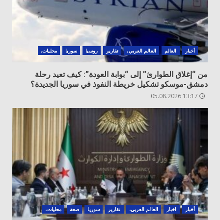
أخبار
العالم
العالم العربي،
تقارير
روسيا
سوريا
محليات،
من “إغلاق الطوارئ” إلى “بوابة العودة”: كيف تعيد رحلة
دمشق-موسكو تشكيل خريطة النفوذ في سوريا الجديدة؟
13:17 05.08.2026
أخبار
اخبار
العالم العربي،
تقارير
سوريا
صحة
محليات،