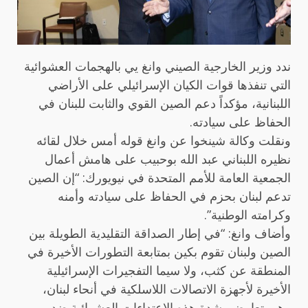
ندد وزير الخارجية الصيني وانغ يي بالهجمات العشوائية
التي تنفذها قوات الكيان الإسرائيلي على الأراضي
اللبنانية، مؤكداً دعم الصين القوي والثابت للبنان في
الحفاظ على سيادته.
ونقلت وكالة شينخوا عن وانغ قوله أمس خلال لقائه
نظيره اللبناني عبد الله بوحبيب على هامش أعمال
الجمعية العامة للأمم المتحدة في نيويورك: “إن الصين
تدعم لبنان بحزم في الحفاظ على سيادته وأمنه
وكرامته الوطنية”.
وأضاف وانغ: “في إطار الصداقة التقليدية الطويلة بين
الصين ولبنان تقوم بكين بمتابعة التطورات الأخيرة في
المنطقة عن كثب، ولا سيما التفجيرات الإسرائيلية
الأخيرة لأجهزة الاتصالات اللاسلكية في أنحاء لبنان،
وهي تعارض بشدة هذه الاعتداءات العشوائية ضد