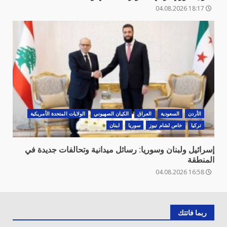
18:17 04.08.2026
الأردن
السعودية
العراق
الكيان الصهيوني
الولايات المتحدة الأمريكية
تركيا
خاص لشام نيوز
سوريا
لبنان
إسرائيل ولبنان وسوريا: رسائل ميدانية وتحالفات جديدة في
المنطقة
16:58 04.08.2026
ربما فاتتك