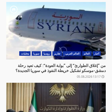
أخبار
العالم
العالم العربي،
تقارير
روسيا
سوريا
محليات،
من “إغلاق الطوارئ” إلى “بوابة العودة”: كيف تعيد رحلة
دمشق-موسكو تشكيل خريطة النفوذ في سوريا الجديدة؟
13:17 05.08.2026