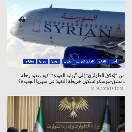
أخبار
العالم
العالم العربي،
تقارير
روسيا
سوريا
محليات،
من “إغلاق الطوارئ” إلى “بوابة العودة”: كيف تعيد رحلة
دمشق-موسكو تشكيل خريطة النفوذ في سوريا الجديدة؟
13:17 05.08.2026