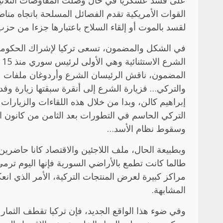
على قسد عسكريا في حال وصلت المفاوضات الثلاثية 
القوات الأمريكية تقدم الفصائل المسلحة باتجاه م
لقسد بالموت أو إلقاء السلاح باعتبارها جزءا من حز
في الشكل والمضمون، تسعى تركيا لإشراك الحكومة ال
ا
المضمون، ناقش الرئيسان الشرع وأردوغان ملفات عدي
والتركي… فزيارة الشرع إلى أنقرة سبقتها زيارة وف
إبراهيم كالن، وبدا من خلال هذه اللقاءات والزيارا
وسقوط نظام الأسد…
وبطبيعة الحال، ملف اللاجئين والاقتصاد كانا حاضرين 
طالما كانت تطمع بالأراضي السورية فإنها اليوم تر
مراكز كبيرة لعرض المنتجات التركية، الأمر الذي ان
المشابهة.
وفي ضوء هذا الواقع الجديد، فإن تركيا تقطف الثمار لم