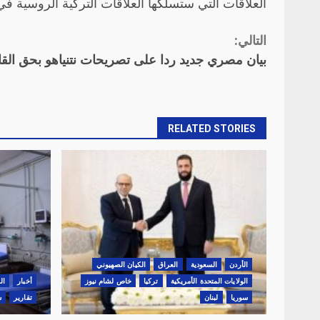
العلاقات التي ستسلكها العلاقات التركية الروسية في
التالي:
Continue
بيان مصري جديد ردا على تصريحات نتنياهو بحق القا
Reading
RELATED STORIES
الأردن
السعودية
العراق
الكيان الصهيوني
الولايات المتحدة الأمريكية
تركيا
خاص لشام نيوز
أخبار
ال
سوريا
لبنان
تقارير
س