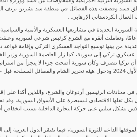
السورية التركية الأمريكية والمفاوضات بين قسد ووزارة الد
ناطق قسد وقصفت هذه الفصائل في منطقة سد تشرين بريف الرق
ب العمال الكردستاني الإرهابي…
سورية الجديدة في مشاريعها العسكرية والأمنية والسياسية وا
لشرع الاستثنائية وهي الأولى لرئيس سوري منذ 15 عامًا، وتعاملت أنقرة مع الشرع كرئيس
دة من بينها توسيع التواجد العسكري التركي وإقامة قواعد د
د عسكري تركي إلى سورية، كما زار العاصمة السورية وزير الخا
ت أن تركيا تتصرف وكأن سورية أضحت جزءا لا يتجزأ من استراتي
التركي الحاسم في التطورات بعد الثامن من كانون الأول 2024 ودخول هيئة تحرير 
في محادثات الرئيسين أردوغان والشرع، واللذين أكدا على إقامة 
مي بكل ثقلها الاقتصادي للسيطرة على الأسواق السورية، وقد
عكس بشكل سلبي على حركة التجارة الداخلية بسبب انخفاض أسعار
وقفها الداعم للثورة السورية، فيما تفتقر الدول العربية إلى ال