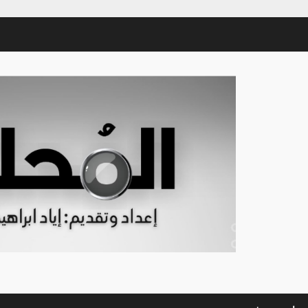
Sham-