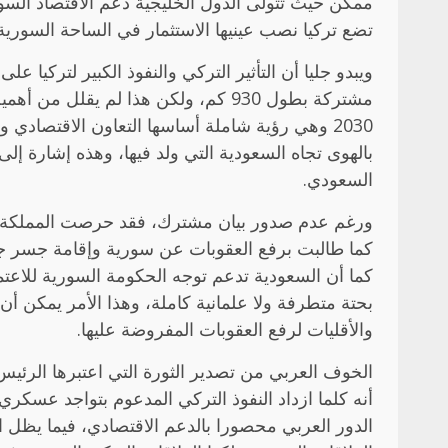
ممكن حيث تتولى الدول الخليجية دعم الاقتصاد ا
تضع تركيا نصب عينيها الاستثمار في الساحة السور
ويبدو جليا أن التأثير التركي والنفوذ الكبير لتركيا
مشتركة بطول 930 كم، ولكن هذا لم 
2030 وهي رؤية شاملة أساسها التعاون الاقتصادي
بالهوى تجاه السعودية التي ولد فيها، وهذه إشارة إ
السعودي.
ورغم عدم صدور بيان مشترك، فقد حرصت المملكة على
كما طالبت برفع العقوبات عن سورية وإقامة جسر جو
كما أن السعودية تدعم توجه الحكومة السورية للاعتماد
بحتة متطرفة ولا علمانية كاملة، وهذا الأمر يمكن أن
والأقليات لرفع العقوبات المفروضة عليها.
الخوف العربي من تصدير الثورة التي اعتبرها الرئيس 
أنه كلما ازداد النفوذ التركي المدعوم بتواجد عسكري
الدور العربي محصورا بالدعم الاقتصادي، فيما يظل 