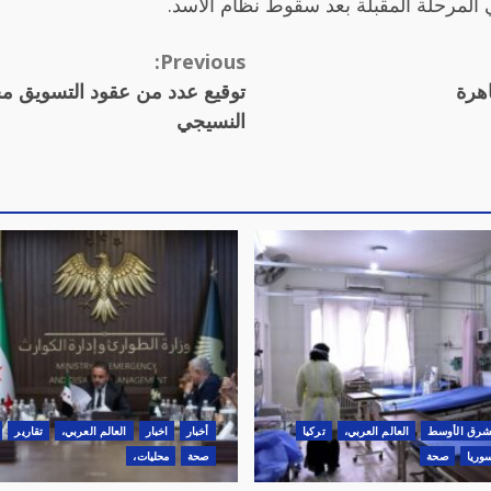
 المرحلة المقبلة بعد سقوط نظام الأسد.
Previous:
هرة
توقيع عدد من عقود التسويق محل
النسيجي
شرق الأوسط
العالم العربي،
تركيا
أخبار
اخبار
العالم العربي،
تقارير
وريا
صحة
صحة
محليات،