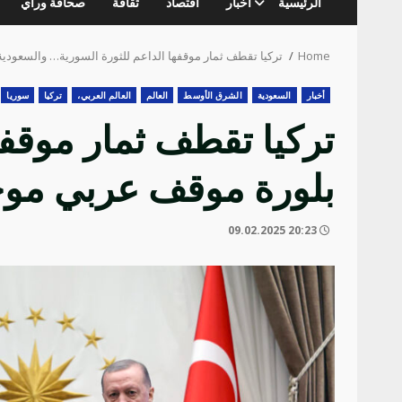
الرئيسية
أخبار
اقتصاد
ثقافة
صحافة ورأي
Home
تركيا تقطف ثمار موقفها الداعم للثورة السورية… والسعودي
أخبار
السعودية
الشرق الأوسط
العالم
العالم العربي،
تركيا
سوريا
تركيا تقطف ثمار موقفه
بلورة موقف عربي موح
20:23 09.02.2025