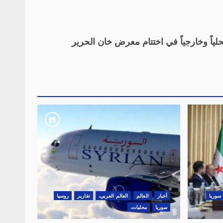
ياً وخارجياً في اختتام معرض خان الحرير
سوريا
أخبار
العالم
العالم العربي،
تقارير
روسيا
سوريا
محليات،