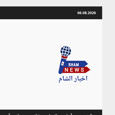
Skip
06.08.2026
to
content
news Info