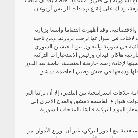
فاع السورية إلى طريق مسدود، خاصة بعد أن منعت
ة، وذلك على إيقاع تهديدات الرئيس أردوغان
لاقتصادية، وقد أظهرت اهتماما واسعا بزيارة
 شرعي لسورية وعلقت لافتات في شوارعها ترحب بزيارته. ومن ناحية
ائمة في سورية والتعاون بين الجيشين السوري
رجية هاكان فيدان ورئيس الاستخبارات التركية
جيتها لإعادة رسم خارطة المنطقة، خاصة بعد الدور
الشام والفصائل المسلحة قبل حلها ودمجها في جيش وطني العاصمة دمشق
علاقات استراتيجية بين البلدين، إلا أن تركيا التي
 تحولت شوارع العاصمة دمشق والمدن الأخرى إلى
 المواد التركية قياسًا بالمنتجات السورية
منافسة مع الدور التركي، غير أن توزيع الأدوار أمر