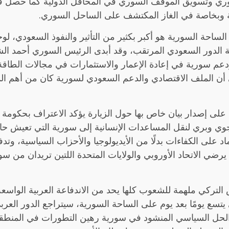
لسوري وتسويق الموقف السوري في المحافل الدولية كما حصل
ية وبخاصة في الغاز المكتشف على الساحل السوري.
 على الساحة السورية هو أكبر بكثير من التأثير والنفوذ السعو
يقلل من أهمية الدور السعودي المرتقب، وقد أبدى الرئيس السوري أ
 ودعم سورية في إعادة الإعمار والاستثمارات في مجالات الطاقة 
لى أن الملف الاقتصادي والدعم السعودي لسورية كان من أهم ال
 إصدار بيان خاص بها حول الزيارة يؤكد الاعتراف بحكومة ال
ي وبري لنقل المساعدات الإنسانية إلى سورية التي تعيش حال
 على الكفاءات بدلًا من الأيديولوجيا والأحزاب السياسية، وتدف
 يرضي الاتحاد الأوروبي والولايات المتحدة اللتين تريدان من 
التركي ملهمة للشعوب كلها يحد من الاندفاعة العربية الواسعة
 يتسع يومًا بعد يوم على الساحة السورية، سيتراجع الدور الع
الحل السياسي المنشود في سورية رهين التطورات في المنطقة و