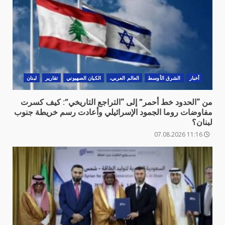
أخبار
الشرق الأوسط
العالم العربي،
الكيان الصهيوني
تقارير
لبنان
من “الحدود خط أحمر” إلى “التراجع التاريخي”: كيف كسرت
مفاوضات روما الجمود الإسرائيلي وأعادت رسم خريطة جنوب
لبنان؟
11:16 07.08.2026