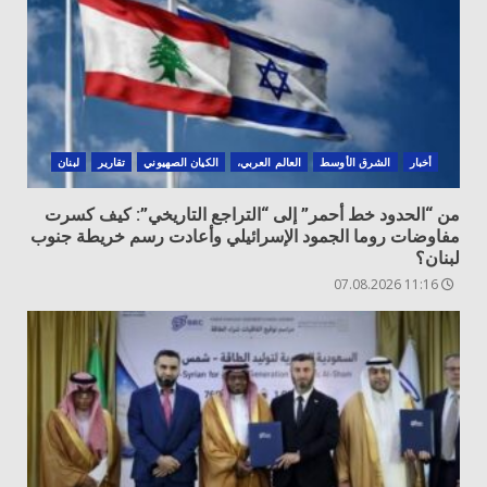
أخبار
الشرق الأوسط
العالم العربي،
الكيان الصهيوني
تقارير
لبنان
من “الحدود خط أحمر” إلى “التراجع التاريخي”: كيف كسرت
مفاوضات روما الجمود الإسرائيلي وأعادت رسم خريطة جنوب
لبنان؟
11:16 07.08.2026