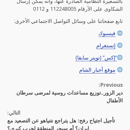
بالتسعيرة النظامية الصادرة عنها، وأنه يمكن إرسال
الشكاوى على الأرقام 112248005 و 0112
تابع صفحاتنا على وسائل التواصل الاجتماعي الأخرى:
فيسبوك
إنستغرام
“إكس” (تويتر سابقا)
موقع أخبار الشام
Continue
Previous:
دير الزور..توزيع مساعدات روسية لمرضى سرطان
Reading
الأطفال
التالي:
تأجيل اجتياح رفح: هل يتراجع نتنياهو عن التصعيد مع
إيران؟ أم سيجر المنطقة لحرب كبرى؟