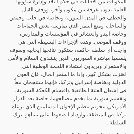
المكونات من الأقليات في حكم البلاد وإدارة شؤونها
العامة بدون تفرقة بين مكون وآخر، ووقف القتل
والخطف في المدن السورية وبخاصة في حلب وحمص
والساحل، ومنع التنمر الذي تمارسه بعض الجماعات
وخاصة البدو والعشائر في المؤسسات والمدارس،
ووقف الفوضى. وهذه الإجراءات البسيطة التي هي
واجب أي سلطة حاكمة، ستكون نتائجها إيجابية وسوف
يلمسها مباشرة السوريون الذين ينشدون السلام والأمن
والاستقرار ويريدون استعادة اللحمة الوطنية التي
اهتزت بشكل كبير. وإذا ما استمر الحال، فإن القوى
الدولية وبخاصة إسرائيل وتركيا، فإنهما ستنجحان معاً
في إشعال الفتنة الطائفية واقتسام الكعكة السورية،
وتقسيم سورية بما يخدم مصالحهما، خاصة بعد القرار
الأمريكي بتجريم تنظيم الإخوان المسلمين الذي ترعاه
تركيا في المنطقة، وازدياد الضغوط على نتنياهو لترك
السلطة..