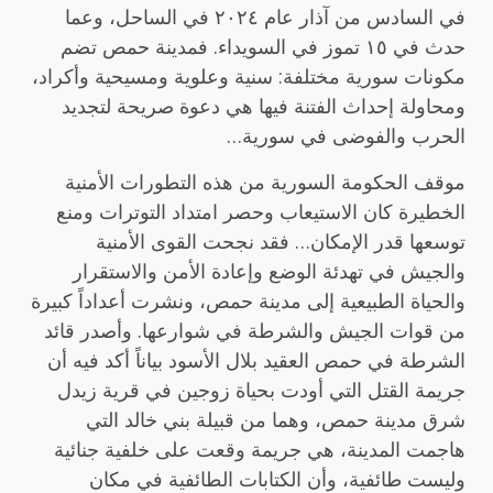
في السادس من آذار عام ٢٠٢٤ في الساحل، وعما
حدث في ١٥ تموز في السويداء. فمدينة حمص تضم
مكونات سورية مختلفة: سنية وعلوية ومسيحية وأكراد،
ومحاولة إحداث الفتنة فيها هي دعوة صريحة لتجديد
الحرب والفوضى في سورية…
موقف الحكومة السورية من هذه التطورات الأمنية
الخطيرة كان الاستيعاب وحصر امتداد التوترات ومنع
توسعها قدر الإمكان… فقد نجحت القوى الأمنية
والجيش في تهدئة الوضع وإعادة الأمن والاستقرار
والحياة الطبيعية إلى مدينة حمص، ونشرت أعداداً كبيرة
من قوات الجيش والشرطة في شوارعها. وأصدر قائد
الشرطة في حمص العقيد بلال الأسود بياناً أكد فيه أن
جريمة القتل التي أودت بحياة زوجين في قرية زيدل
شرق مدينة حمص، وهما من قبيلة بني خالد التي
هاجمت المدينة، هي جريمة وقعت على خلفية جنائية
وليست طائفية، وأن الكتابات الطائفية في مكان