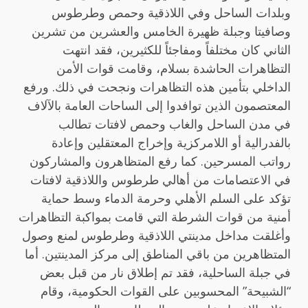
وبلدات الساحل وفي اللاذقية وحمص وطرطوس
وصافيتا وجبلة ظهيرة الخامس والعشرين من تشرين
الثاني كان مختلفاً ومفاجئاً للكثيرين، فقد انتهت
التظاهرات الحاشدة بسلام، وقامت قوات الأمن
الداخلي بتأمين هذه التظاهرات ونجحت في ذلك. ورفع
المعتصمون الذين توافدوا إلى الساحات العامة بالآلاف
في مدن الساحل والغاب وحمص لافتات تطالب
بالفدرالية أو اللامركزية وإخراج المعتقلين وإعادة
رواتب المسرحين. كما رفع المتظاهرون والمشاركون
في الاعتصامات من أهالي طرطوس واللاذقية لافتات
تؤكد على السلم الأهلي وحرمة الدماء وسط حماية
أمنية من قوات الشرطة التي قامت بمواكبة التظاهرات
وأغلقت مداخل مدينتي اللاذقية وطرطوس لمنع وصول
المتظاهرين من باقي المناطق إلى مركز المدينتين. أما
في جبلة الساحلية، فقد تم إطلاق نار من قبل بعض
“الشبيحة” المحسوبين على القوات الحكومية، وقام