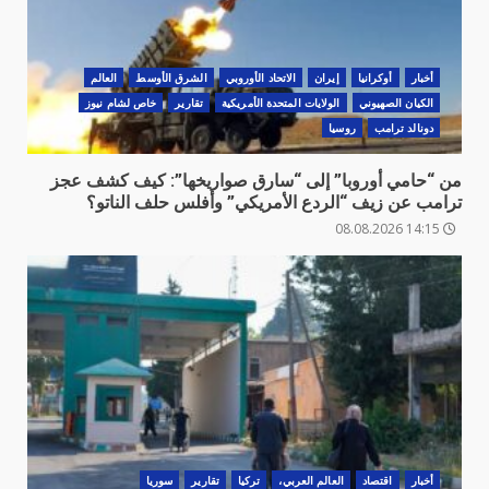
أخبار
أوكرانيا
‏إيران
الاتحاد الأوروبي
الشرق الأوسط
العالم
الكيان الصهيوني
الولايات المتحدة الأمريكية
تقارير
خاص لشام نيوز
دونالد ترامب
روسيا
من “حامي أوروبا” إلى “سارق صواريخها”: كيف كشف عجز
ترامب عن زيف “الردع الأمريكي” وأفلس حلف الناتو؟
14:15 08.08.2026
أخبار
اقتصاد
العالم العربي،
تركيا
تقارير
سوريا