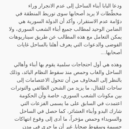
ودعا البابا أبناء الساحل إلى عدم الانجرار وراء
مخطّطات لا يريد أصحابها سوى توريط المنطقة في
دوّامة عدم الاستقرار، وأكد أن الدولة السورية هي
الضامن الوحيد لمطالب جميع أبناء الشعب السوري، ولا
يمكن التعامل مع هذه المطالب عن طريق سيناريوهات
الفوضى والدعوات التي يعرف أهلنا بالساحل غايات
أصحابها….
وهذه هي أول احتجاجات سلمية يقوم بها أبناء وأهالي
الساحل والغاب وحمص منذ سقوط النظام البائد، وذلك
بالنظر إلى المخاوف من أن تتحول الاعتصامات إلى
ساحات للقتال، ما يزيد من الشحن الطائفي والتوترات
بين مكونات الشعب السوري، خاصة وأن الحكومة
اعتمدت في السابق على ما يسمى الفزعات التي
شارك البدو وأبناء العشائر، كما حصل في الساحل
والسويداء وحمص مؤخراً، ما أدى إلى وقوع انتهاكات
جسيمة وسقوط ضحايا. غير أن ما جرى فى مدن