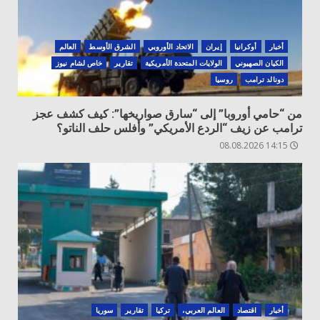
أخبار
أوكرانيا
‏إيران
الاتحاد الأوروبي
الشرق الأوسط
العالم
الكيان الصهيوني
الولايات المتحدة الأمريكية
تقارير
خاص لشام نيوز
دونالد ترامب
روسيا
من “حامي أوروبا” إلى “سارق صواريخها”: كيف كشف عجز
ترامب عن زيف “الردع الأمريكي” وأفلس حلف الناتو؟
14:15 08.08.2026
أخبار
اقتصاد
العالم العربي،
تركيا
تقارير
سوريا