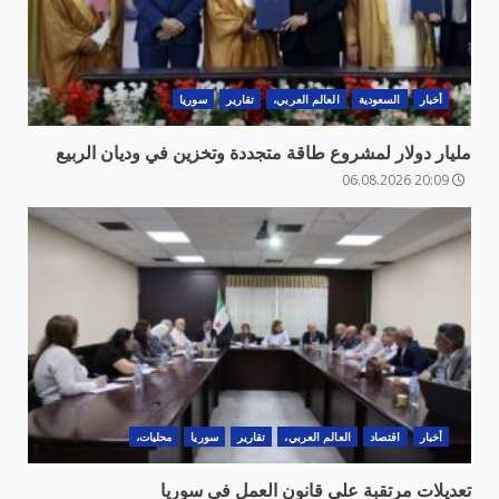
أخبار
السعودية
العالم العربي،
تقارير
سوريا
مليار دولار لمشروع طاقة متجددة وتخزين في وديان الربيع
20:09 06.08.2026
أخبار
اقتصاد
العالم العربي،
تقارير
سوريا
محليات،
تعديلات مرتقبة على قانون العمل في سوريا