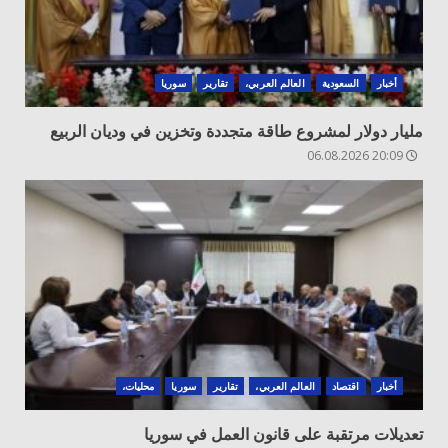
أخبار
السعودية
العالم العربي،
تقارير
سوريا
مليار دولار لمشروع طاقة متجددة وتخزين في وديان الربيع
20:09 06.08.2026
أخبار
اقتصاد
العالم العربي،
تقارير
سوريا
محليات،
تعديلات مرتقبة على قانون العمل في سوريا