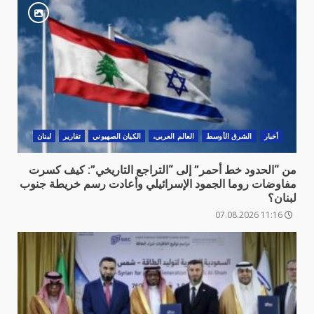
أخبار
الشرق الأوسط
العالم العربي،
الكيان الصهيوني
تقارير
لبنان
من “الحدود خط أحمر” إلى “التراجع التاريخي”: كيف كسرت
مفاوضات روما الجمود الإسرائيلي وأعادت رسم خريطة جنوب
لبنان؟
11:16 07.08.2026