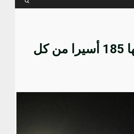
نفذت روسيا وأوكرانيا الجمعة عملية تبادلتا بموجبها 185 أسيرا من كل