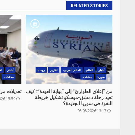
RELATED STORIES
أخبار
العالم
العالم العربي،
تقارير
روسيا
أخبار
اق
سوريا
محليات،
محليات،
من “إغلاق الطوارئ” إلى “بوابة العودة”: كيف
تعديلات مر
تعيد رحلة دمشق-موسكو تشكيل خريطة
15:59 06.08.2026
النفوذ في سوريا الجديدة؟
13:17 05.08.2026