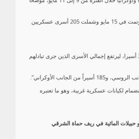
وكان الرئيس الأمريكي دونالد ترامب قد أعلن مطلع مايو/أيار عن التوصل إلى هدنة مؤقتة لمدة ثلاثة أيام بين روسيا وأوكرانيا خلال الفترة من 9 إلى 11 مايو، موضحا
وأعلنت كل من روسيا وأوكرانيا قبولهما هذه المبادرة، إلا أن عملية تبادل الأسرى لم تُنفذ خلال فترة الهدنة المؤقتة وتمت في 15 مايو وشملت 205 أسرى عسكريين
وفي وقت سابق الجمعة، أعلنت الإمارات، نجاح الوساطة رقم 24 بين روسيا وأوكرانيا، وأنها أسفرت عن تبادل 370 أسيرا، ليرتفع إجمالي الأسرى الذين جرى تبادلهم
ف عن الانضمام لكيانات عسكرية غربية، وهو ما تعتبره
 حبيلات المائية في ريف حماة الشرقي