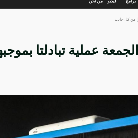
برامج
فيديو
من نحن