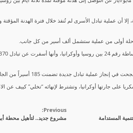
مرحلة أولى من عملية ستشمل ألف أسير من كل جانب.
تضمنت 185 أسيراً من الجانب الروسي، و185 أسيراً من الجانب الأوكراني”.
تشن روسيا هجوما عسكريا على جارتها أوكرانيا، وتشترط لإنهائه “تخلي” كيي
Previous:
نمية المستدامة
مشروع جديد.. لتأهيل محطة أبو