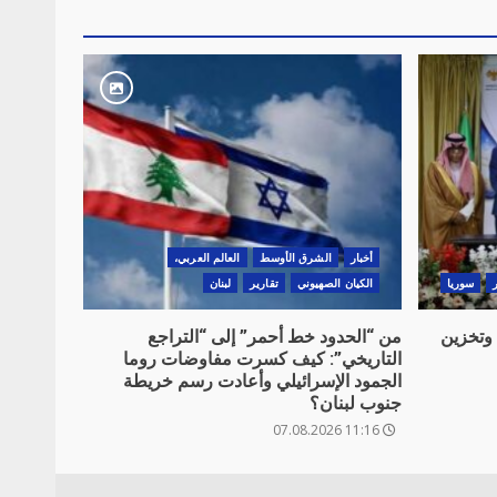
أخبار
الشرق الأوسط
العالم العربي،
سوريا
الكيان الصهيوني
تقارير
لبنان
 وتخزين
من “الحدود خط أحمر” إلى “التراجع
التاريخي”: كيف كسرت مفاوضات روما
الجمود الإسرائيلي وأعادت رسم خريطة
جنوب لبنان؟
11:16 07.08.2026