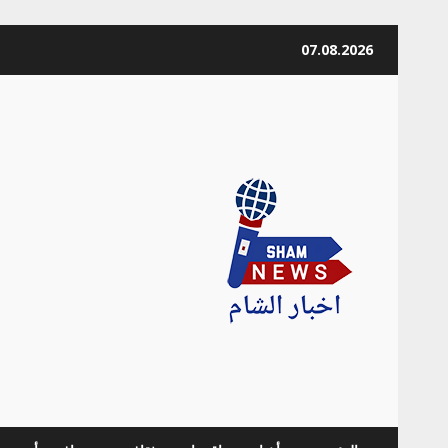
Skip
07.08.2026
to
content
news Info