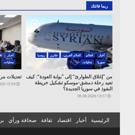
ربما فاتتك
أخبار
العالم
العالم العربي،
تقارير
روسيا
أخبار
اق
سوريا
محليات،
محليات،
من “إغلاق الطوارئ” إلى “بوابة العودة”: كيف
تعديلات مر
تعيد رحلة دمشق-موسكو تشكيل خريطة
15:59 06.08.2026
النفوذ في سوريا الجديدة؟
13:17 05.08.2026
الرئيسية
أخبار
اقتصاد
ثقافة
صحافة ورأي
بر