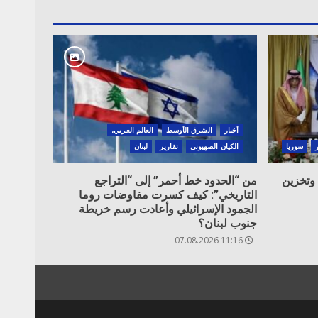
أخبار
الشرق الأوسط
العالم العربي،
سوريا
الكيان الصهيوني
تقارير
لبنان
 وتخزين
من “الحدود خط أحمر” إلى “التراجع
التاريخي”: كيف كسرت مفاوضات روما
الجمود الإسرائيلي وأعادت رسم خريطة
جنوب لبنان؟
11:16 07.08.2026
ة