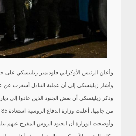
وأعلن الرئيس الأوكراني فلوديمير زيلينسكي على حسابه بمواقع التواصل الاجتماعي أن 185 جن
وأشار زيلينسكي إلى أن عملية التبادل أسفرت عن عودة 185 من أفراد القوات المسلحة الأوكرانية إلى بلادهم، مضيفا أن مدنيا أوكرانيا أُطلق
وذكر زيلينسكي أن بعض الجنود الذين عادوا إلى ديارهم كانوا في الأسر منذ عام 2022، مؤكدا أ
من جانبها، أعلنت وزارة الدفاع الروسية استعادة 185 جنديا روسيا مقابل تسليم 185 جنديا أوكرانيا.
وأوضحت الوزارة أن الجنود الروس المفرج عنهم يتلقون