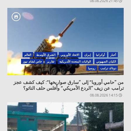
21:45 08.08.2026
أخبار
أوكرانيا
‏إيران
الاتحاد الأوروبي
الشرق الأوسط
العالم
الكيان الصهيوني
الولايات المتحدة الأمريكية
تقارير
خاص لشام نيوز
دونالد ترامب
روسيا
من “حامي أوروبا” إلى “سارق صواريخها”: كيف كشف عجز
ترامب عن زيف “الردع الأمريكي” وأفلس حلف الناتو؟
14:15 08.08.2026