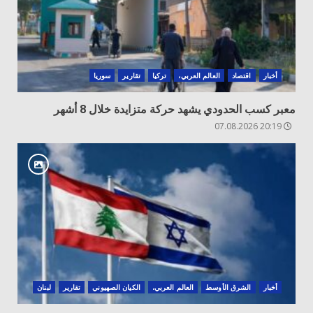
أخبار
اقتصاد
العالم العربي،
تركيا
تقارير
سوريا
معبر كسب الحدودي يشهد حركة متزايدة خلال 8 أشهر
20:19 07.08.2026
أخبار
الشرق الأوسط
العالم العربي،
الكيان الصهيوني
تقارير
لبنان