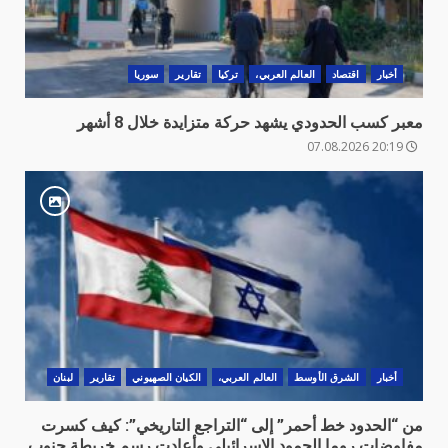
أخبار
اقتصاد
العالم العربي،
تركيا
تقارير
سوريا
معبر كسب الحدودي يشهد حركة متزايدة خلال 8 أشهر
20:19 07.08.2026
أخبار
الشرق الأوسط
العالم العربي،
الكيان الصهيوني
تقارير
لبنان
من “الحدود خط أحمر” إلى “التراجع التاريخي”: كيف كسرت
مفاوضات روما الجمود الإسرائيلي وأعادت رسم خريطة جنوب