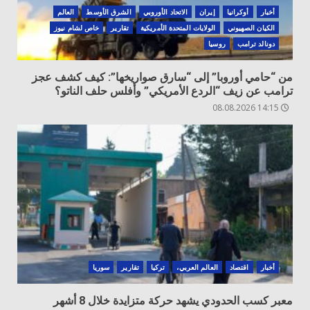
أخبار
أوكرانيا
‏إيران
الاتحاد الأوروبي
الشرق الأوسط
العالم
الكيان الصهيوني
الولايات المتحدة الأمريكية
تقارير
خاص لشام نيوز
دونالد ترامب
روسيا
من “حامي أوروبا” إلى “سارق صواريخها”: كيف كشف عجز
ترامب عن زيف “الردع الأمريكي” وأفلس حلف الناتو؟
14:15 08.08.2026
أخبار
اقتصاد
العالم العربي،
تركيا
تقارير
سوريا
معبر كسب الحدودي يشهد حركة متزايدة خلال 8 أشهر