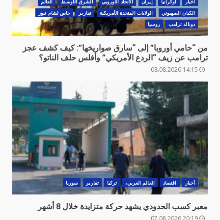
أخبار
أوكرانيا
‏إيران
الاتحاد الأوروبي
الشرق الأوسط
العالم
الكيان الصهيوني
الولايات المتحدة الأمريكية
تقارير
خاص لشام نيوز
دونالد ترامب
روسيا
من “حامي أوروبا” إلى “سارق صواريخها”: كيف كشف عجز
ترامب عن زيف “الردع الأمريكي” وأفلس حلف الناتو؟
14:15 08.08.2026
أخبار
اقتصاد
العالم العربي،
تركيا
تقارير
سوريا
معبر كسب الحدودي يشهد حركة متزايدة خلال 8 أشهر
20:19 07.08.2026