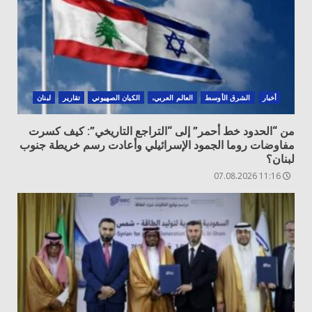
أخبار
الشرق الأوسط
العالم العربي،
الكيان الصهيوني
تقارير
لبنان
من “الحدود خط أحمر” إلى “التراجع التاريخي”: كيف كسرت
مفاوضات روما الجمود الإسرائيلي وأعادت رسم خريطة جنوب
لبنان؟
11:16 07.08.2026