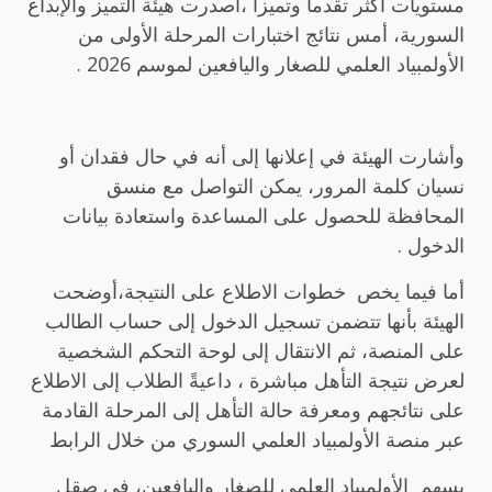
مستويات أكثر تقدماً وتميزاً‎ ،‌‏أصدرت هيئة التميز والإبداع
السورية، أمس نتائج ‏اختبارات المرحلة الأولى من
الأولمبياد العلمي للصغار ‏واليافعين لموسم 2026 .
وأشارت الهيئة في إعلانها إلى أنه في ‏حال فقدان أو
نسيان كلمة المرور، يمكن التواصل مع منسق
‏المحافظة للحصول على المساعدة واستعادة بيانات
الدخول‎ .
أما فيما يخص
خطوات الاطلاع على النتيجة،أوضحت
الهيئة بأنها تتضمن تسجيل الدخول إلى ‏حساب الطالب
على المنصة، ثم الانتقال إلى لوحة التحكم ‏الشخصية
لعرض نتيجة التأهل مباشرة ، داعيةً الطلاب إلى الاطلاع
على نتائجهم ومعرفة حالة التأهل إلى المرحلة القادمة
عبر منصة الأولمبياد العلمي ‏السوري من خلال الرابط
يسهم
الأولمبياد العلمي للصغار واليافعين، في صقل