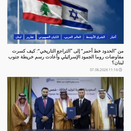
أخبار
الشرق الأوسط
العالم العربي،
الكيان الصهيوني
تقارير
لبنان
من “الحدود خط أحمر” إلى “التراجع التاريخي”: كيف كسرت
مفاوضات روما الجمود الإسرائيلي وأعادت رسم خريطة جنوب
لبنان؟
11:16 07.08.2026