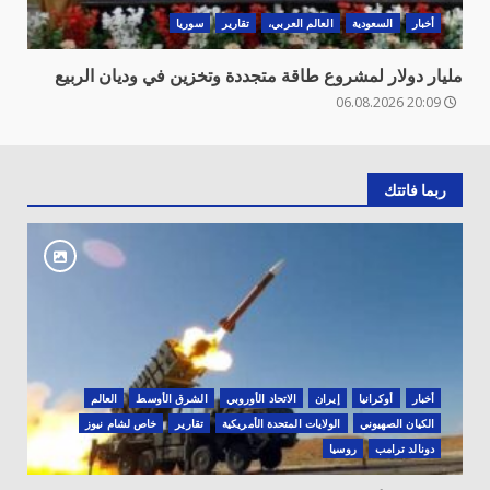
أخبار
السعودية
العالم العربي،
تقارير
سوريا
مليار دولار لمشروع طاقة متجددة وتخزين في وديان الربيع
20:09 06.08.2026
ربما فاتتك
أخبار
أوكرانيا
‏إيران
الاتحاد الأوروبي
الشرق الأوسط
العالم
الكيان الصهيوني
الولايات المتحدة الأمريكية
تقارير
خاص لشام نيوز
دونالد ترامب
روسيا