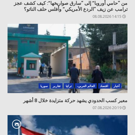
من “حامي أوروبا” إلى “سارق صواريخها”: كيف كشف عجز
ترامب عن زيف “الردع الأمريكي” وأفلس حلف الناتو؟
14:15 08.08.2026
أخبار
اقتصاد
العالم العربي،
تركيا
تقارير
سوريا
معبر كسب الحدودي يشهد حركة متزايدة خلال 8 أشهر
20:19 07.08.2026