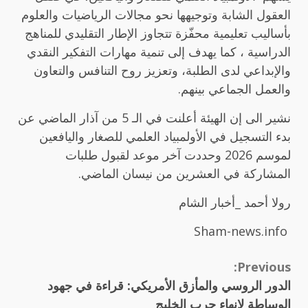
العقول ‏الشابة وتوجيهها نحو مجالات الرياضيات والعلوم
بأساليب ‏تعليمية محفّزة تتجاوز الإطار التقليدي للمناهج
الدراسية‎ ، كما يهدف إلى تنمية مهارات ‏التفكير النقدي
والإبداعي لدى الطلبة، وتعزيز روح التنافس ‏والتعاون
والعمل الجماعي بينهم.
‏نشير الى إن الهيئة أعلنت في الـ 5 من آذار الماضي عن
بدء التسجيل ‏في الأولمبياد العلمي للصغار واليافعين
لموسم 2026 وحددت ‏آخر موعد لقبول طلبات
المشاركة في العشرين من نيسان ‏الماضي‎.‎
رولا أحمد _أخبار الشام
Sham-news.info
Continue
Previous:
الدور الروسي والمأزق الأمريكي: قراءة في جهود
Reading
الوساطة لإنهاء حرب الخليج