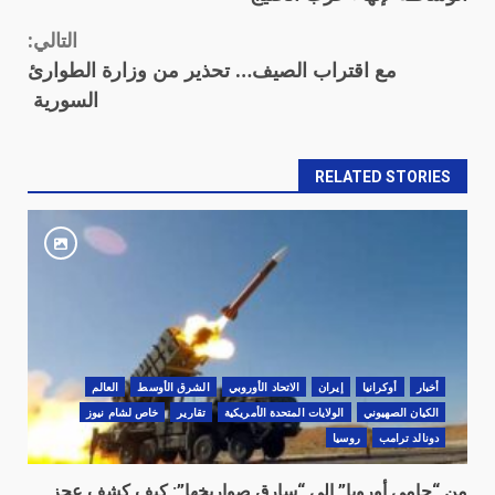
التالي:
مع اقتراب الصيف… تحذير من وزارة الطوارئ
السورية
RELATED STORIES
أخبار
أوكرانيا
‏إيران
الاتحاد الأوروبي
الشرق الأوسط
العالم
الكيان الصهيوني
الولايات المتحدة الأمريكية
تقارير
خاص لشام نيوز
دونالد ترامب
روسيا
من “حامي أوروبا” إلى “سارق صواريخها”: كيف كشف عجز