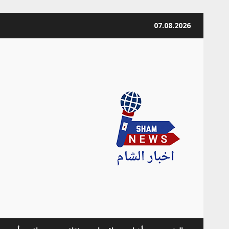
Skip
07.08.2026
to
content
news Info