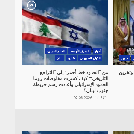
أخبار
الشرق الأوسط
العالم العربي،
سوريا
الكيان الصهيوني
تقارير
لبنان
 وتخزين
من “الحدود خط أحمر” إلى “التراجع
التاريخي”: كيف كسرت مفاوضات روما
الجمود الإسرائيلي وأعادت رسم خريطة
جنوب لبنان؟
11:16 07.08.2026