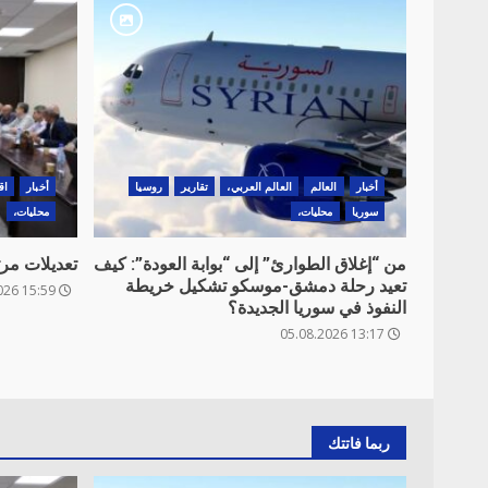
أخبار
العالم
العالم العربي،
تقارير
روسيا
أخبار
اق
سوريا
محليات،
محليات،
من “إغلاق الطوارئ” إلى “بوابة العودة”: كيف
تعديلات مر
تعيد رحلة دمشق-موسكو تشكيل خريطة
15:59 06.08.2026
النفوذ في سوريا الجديدة؟
13:17 05.08.2026
ربما فاتتك