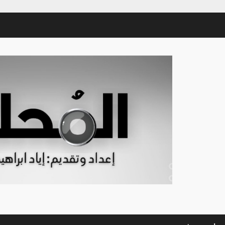
Sham-