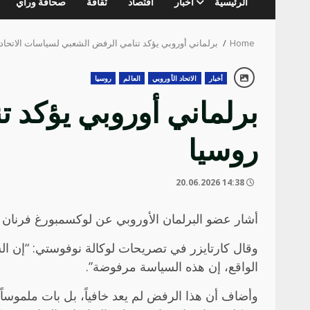
الرئيسية
أخبار
اقتصاد
ثقافة
صحافة ورأي
Home
برلماني أوروبي يؤكد تنامي الرفض الشعبي لسياسات الاتحاد 
أخبار
الاتحاد الأوروبي
العالم
روسيا
برلماني أوروبي يؤكد ت
روسيا
14:38 20.06.2026
أشار عضو البرلمان الأوروبي عن لوكسمبورغ فرنان كار
وقال كارتايزر في تصريحات لوكالة نوفوستي: “إن الس
الواقع، إن هذه السياسة مرفوضة”.
وأضاف أن هذا الرفض لم يعد خافياً، بل بات ملموساً ع