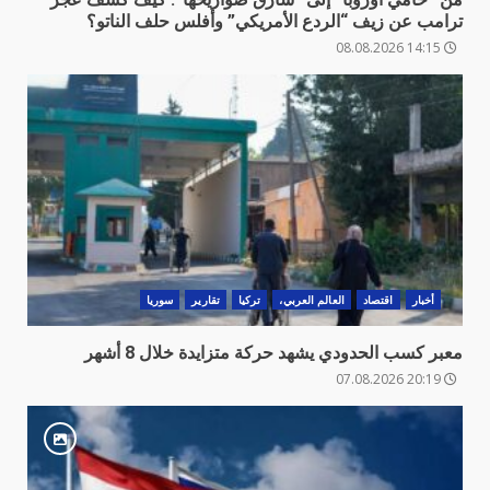
ترامب عن زيف “الردع الأمريكي” وأفلس حلف الناتو؟
14:15 08.08.2026
أخبار
اقتصاد
العالم العربي،
تركيا
تقارير
سوريا
معبر كسب الحدودي يشهد حركة متزايدة خلال 8 أشهر
20:19 07.08.2026