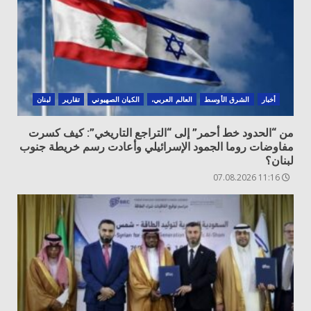
أخبار
الشرق الأوسط
العالم العربي،
الكيان الصهيوني
تقارير
لبنان
من “الحدود خط أحمر” إلى “التراجع التاريخي”: كيف كسرت
مفاوضات روما الجمود الإسرائيلي وأعادت رسم خريطة جنوب
لبنان؟
11:16 07.08.2026