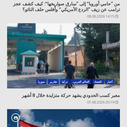
من “حامي أوروبا” إلى “سارق صواريخها”: كيف كشف عجز
ترامب عن زيف “الردع الأمريكي” وأفلس حلف الناتو؟
14:15 08.08.2026
أخبار
اقتصاد
العالم العربي،
تركيا
تقارير
سوريا
معبر كسب الحدودي يشهد حركة متزايدة خلال 8 أشهر
20:19 07.08.2026