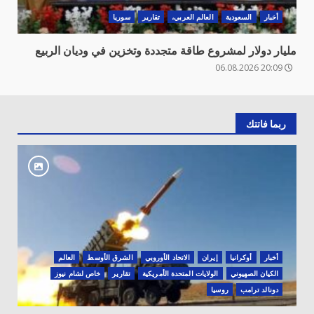
أخبار
السعودية
العالم العربي،
تقارير
سوريا
مليار دولار لمشروع طاقة متجددة وتخزين في وديان الربيع
20:09 06.08.2026
ربما فاتتك
أخبار
أوكرانيا
‏إيران
الاتحاد الأوروبي
الشرق الأوسط
العالم
الكيان الصهيوني
الولايات المتحدة الأمريكية
تقارير
خاص لشام نيوز
دونالد ترامب
روسيا