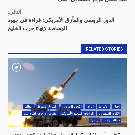
التالي:
الدور الروسي والمأزق الأمريكي: قراءة في جهود
الوساطة لإنهاء حرب الخليج
RELATED STORIES
أخبار
أوكرانيا
‏إيران
الاتحاد الأوروبي
الشرق الأوسط
العالم
الكيان الصهيوني
الولايات المتحدة الأمريكية
تقارير
خاص لشام نيوز
دونالد ترامب
روسيا
من “حامي أوروبا” إلى “سارق صواريخها”: كيف كشف عجز