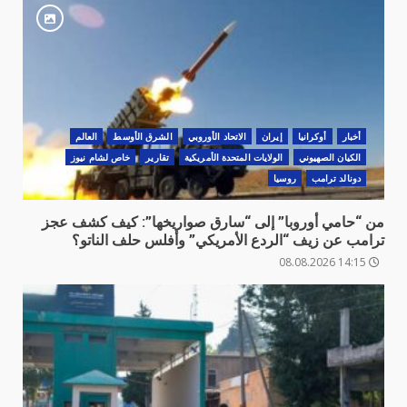
أخبار
أوكرانيا
‏إيران
الاتحاد الأوروبي
الشرق الأوسط
العالم
الكيان الصهيوني
الولايات المتحدة الأمريكية
تقارير
خاص لشام نيوز
دونالد ترامب
روسيا
من “حامي أوروبا” إلى “سارق صواريخها”: كيف كشف عجز
ترامب عن زيف “الردع الأمريكي” وأفلس حلف الناتو؟
14:15 08.08.2026