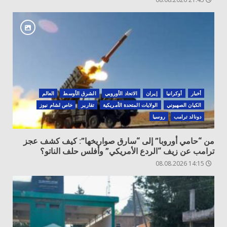
أخبار
أوكرانيا
‏إيران
الاتحاد الأوروبي
الشرق الأوسط
العالم
الكيان الصهيوني
الولايات المتحدة الأمريكية
تقارير
خاص لشام نيوز
دونالد ترامب
روسيا
من “حامي أوروبا” إلى “سارق صواريخها”: كيف كشف عجز
ترامب عن زيف “الردع الأمريكي” وأفلس حلف الناتو؟
14:15 08.08.2026