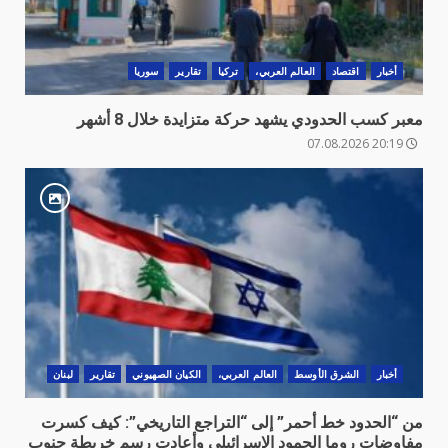
أخبار
اقتصاد
العالم العربي،
تركيا
تقارير
سوريا
معبر كسب الحدودي يشهد حركة متزايدة خلال 8 أشهر
20:19 07.08.2026
أخبار
الشرق الأوسط
العالم العربي،
الكيان الصهيوني
تقارير
لبنان
من “الحدود خط أحمر” إلى “التراجع التاريخي”: كيف كسرت
مفاوضات روما الجمود الإسرائيلي وأعادت رسم خريطة جنوب