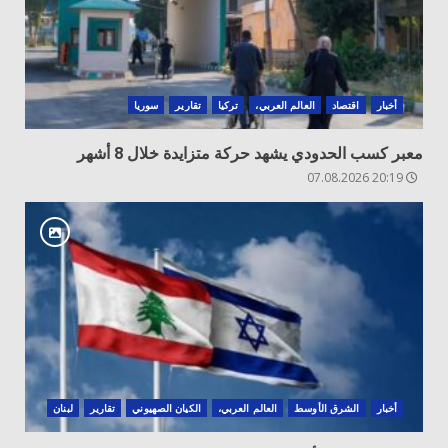
أخبار
اقتصاد
العالم العربي،
تركيا
تقارير
سوريا
معبر كسب الحدودي يشهد حركة متزايدة خلال 8 أشهر
20:19 07.08.2026
أخبار
الشرق الأوسط
العالم العربي،
الكيان الصهيوني
تقارير
لبنان