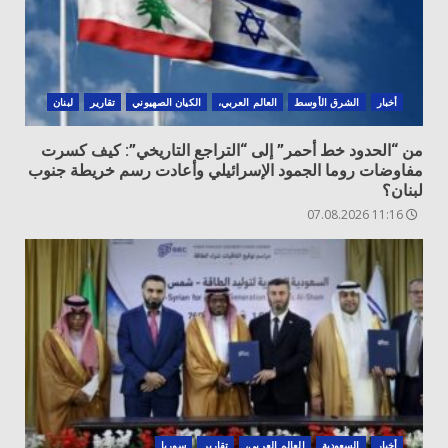
أخبار
الشرق الأوسط
العالم العربي،
الكيان الصهيوني
تقارير
لبنان
من “الحدود خط أحمر” إلى “التراجع التاريخي”: كيف كسرت
مفاوضات روما الجمود الإسرائيلي وأعادت رسم خريطة جنوب
لبنان؟
11:16 07.08.2026
أخبار
السعودية
العالم العربي،
تقارير
سوريا