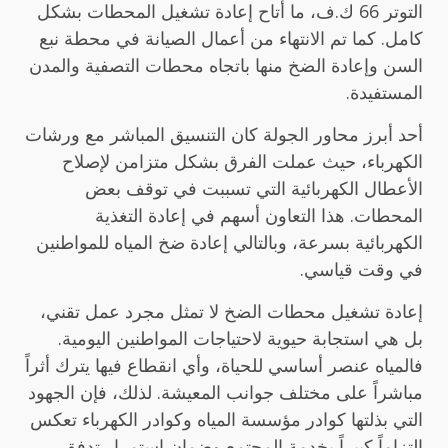
التوتر 66 ك.ف، ما أتاح إعادة تشغيل المحطات بشكل
كامل. كما تم الانتهاء من أعمال الصيانة في محطة نبع
السن وإعادة الضخ منها باتجاه محطات التصفية والمدن
المستفيدة.
أحد أبرز محاور الجولة كان التنسيق المباشر مع ورشات
الكهرباء، حيث عملت الفرق بشكل متزامن لإصلاح
الأعطال الكهربائية التي تسببت في توقف بعض
المحطات. هذا التعاون أسهم في إعادة التغذية
الكهربائية بسرعة، وبالتالي إعادة ضخ المياه للمواطنين
في وقت قياسي.
إعادة تشغيل محطات الضخ لا تمثل مجرد عمل تقني،
بل هي استجابة حيوية لاحتياجات المواطنين اليومية.
فالمياه عنصر أساسي للحياة، وأي انقطاع فيها يترك أثراً
مباشراً على مختلف جوانب المعيشة. لذلك، فإن الجهود
التي بذلتها كوادر مؤسسة المياه وكوادر الكهرباء تعكس
التزاماً كبيراً بخدمة المجتمع وضمان استمرار تدفق