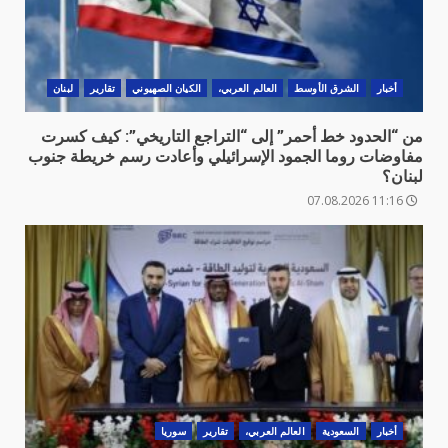
أخبار
الشرق الأوسط
العالم العربي،
الكيان الصهيوني
تقارير
لبنان
من “الحدود خط أحمر” إلى “التراجع التاريخي”: كيف كسرت
مفاوضات روما الجمود الإسرائيلي وأعادت رسم خريطة جنوب
لبنان؟
11:16 07.08.2026
أخبار
السعودية
العالم العربي،
تقارير
سوريا