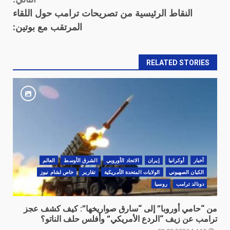
النقاط الرئيسية من تصريحات ترامب حول اللقاء
المرتقب مع بوتين:
RELATED STORIES
أخبار
أوكرانيا
‏إيران
الاتحاد الأوروبي
الشرق الأوسط
العالم
الكيان الصهيوني
الولايات المتحدة الأمريكية
تقارير
خاص لشام نيوز
دونالد ترامب
روسيا
من “حامي أوروبا” إلى “سارق صواريخها”: كيف كشف عجز
ترامب عن زيف “الردع الأمريكي” وأفلس حلف الناتو؟