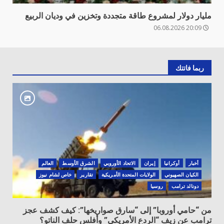
مليار دولار لمشروع طاقة متجددة وتخزين في وديان الربيع
20:09 06.08.2026
ربما فاتتك
أخبار
أوكرانيا
‏إيران
الاتحاد الأوروبي
الشرق الأوسط
العالم
الكيان الصهيوني
الولايات المتحدة الأمريكية
تقارير
خاص لشام نيوز
دونالد ترامب
روسيا
من “حامي أوروبا” إلى “سارق صواريخها”: كيف كشف عجز
ترامب عن زيف “الردع الأمريكي” وأفلس حلف الناتو؟