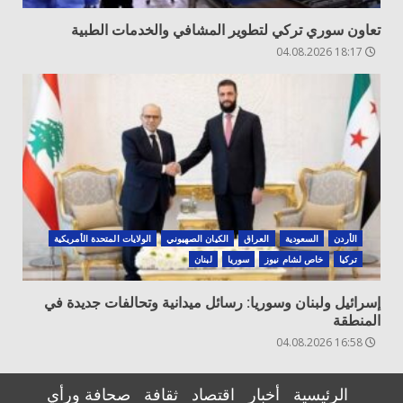
تعاون سوري تركي لتطوير المشافي والخدمات الطبية
18:17 04.08.2026
الأردن
السعودية
العراق
الكيان الصهيوني
الولايات المتحدة الأمريكية
تركيا
خاص لشام نيوز
سوريا
لبنان
إسرائيل ولبنان وسوريا: رسائل ميدانية وتحالفات جديدة في
المنطقة
16:58 04.08.2026
الرئيسية
أخبار
اقتصاد
ثقافة
صحافة ورأي