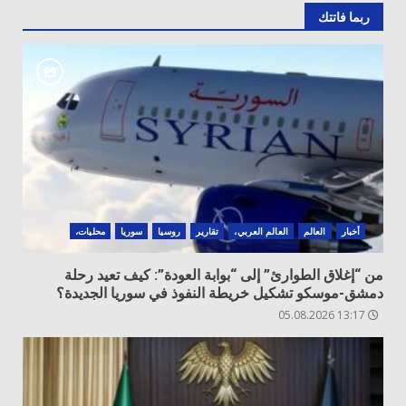
ربما فاتتك
أخبار
العالم
العالم العربي،
تقارير
روسيا
سوريا
محليات،
من “إغلاق الطوارئ” إلى “بوابة العودة”: كيف تعيد رحلة
دمشق-موسكو تشكيل خريطة النفوذ في سوريا الجديدة؟
13:17 05.08.2026