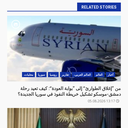
RELATED STORIES
أخبار
العالم
العالم العربي،
تقارير
روسيا
سوريا
محليات،
من “إغلاق الطوارئ” إلى “بوابة العودة”: كيف تعيد رحلة
دمشق-موسكو تشكيل خريطة النفوذ في سوريا الجديدة؟
13:17 05.08.2026