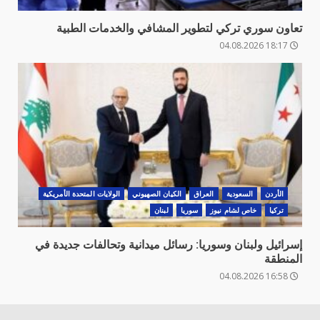
تعاون سوري تركي لتطوير المشافي والخدمات الطبية
18:17 04.08.2026
الأردن
السعودية
العراق
الكيان الصهيوني
الولايات المتحدة الأمريكية
تركيا
خاص لشام نيوز
سوريا
لبنان
إسرائيل ولبنان وسوريا: رسائل ميدانية وتحالفات جديدة في
المنطقة
16:58 04.08.2026