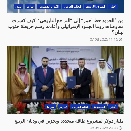
أخبار
الشرق الأوسط
العالم العربي،
الكيان الصهيوني
تقارير
لبنان
من “الحدود خط أحمر” إلى “التراجع التاريخي”: كيف كسرت
مفاوضات روما الجمود الإسرائيلي وأعادت رسم خريطة جنوب
لبنان؟
11:16 07.08.2026
أخبار
السعودية
العالم العربي،
تقارير
سوريا
مليار دولار لمشروع طاقة متجددة وتخزين في وديان الربيع
20:09 06.08.2026