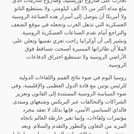
يبلغ مداه أكثر من 35 ألف كيلومتر، ولا يستطيع الناتو
ولا أمريكا أن يتوصل إلى أسرار هذه الصناعة الروسية
العسكرية التي تذهل الغرب وتجعله في موقع الضعف
والتراجع أمام تقدم الصناعات العسكرية الروسية.
ونشير إلى أن أوكرانيا راحت تعزي نفسها وتعلن على
الملأ أن طائراتها المسيرة أصبحت تتساقط فوق
الأراضي الروسية ولا تستطيع اختراق الدفاعات
الروسية.
روسيا اليوم في ضوء نتائج القمم واللقاءات الدولية
للرئيس بوتين مع قادة الدول العظمى والإقليمية، وفي
ضوء السياسة الروسية المستندة إلى القانون وتعزيز
الشراكات والتحالفات عبر البريكس وشنغهاي ومنتدى
فالداي السياسي الأمني، فإنها بذلك لا تعقد مجرد
مؤتمرات ولقاءات، وإنما تغير خارطة العالم باتجاه
المزيد من التعاون والتطور والتقدم والسلام. ويعد
منتدى بطرسبورغ الاقتصادي الدولي منبرا روسيا هاما