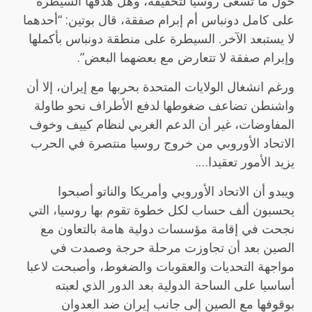
حول ما تسعى روسيا لتحقيقه، وهل هدفها السيطرة
على كامل دونباس أم إبرام صفقة، قال بوتين: “أحدهما
لا يستبعد الآخر. السيطرة على منطقة دونباس بأكملها
وإبرام صفقة لا تتعارض مع بعضهما البعض”.
ورغم انشغال الولايات المتحدة بحربها مع إيران، إلا أن
واشنطن تضاعف ضغوطها لدفع الأطراف نحو طاولة
المفاوضات، غير أن الدعم الغربي لنظام كييف وخوف
الاتحاد الأوروبي من خروج روسيا منتصرة في الحرب
يزيد الأمور تعقيدا….
ويبدو أن الاتحاد الأوروبي وأمريكا والناتو أصبحوا
يحسبون ألف حساب لكل خطوة تقوم بها روسيا، التي
نجحت في إقامة مؤسسات دولية هامة بالتعاون مع
الصين بعد أن تجاوزت مرحلة حرجة وصمدت في
مواجهة التحديات والعقوبات والضغوط، وأصبحت لاعبا
أساسيا على الساحة الدولية بعد الدور الذي لعبته
بوقوفها مع الصين إلى جانب إيران ضد العدوان