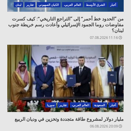
أخبار
الشرق الأوسط
العالم العربي،
الكيان الصهيوني
تقارير
لبنان
من “الحدود خط أحمر” إلى “التراجع التاريخي”: كيف كسرت
مفاوضات روما الجمود الإسرائيلي وأعادت رسم خريطة جنوب
لبنان؟
11:16 07.08.2026
أخبار
السعودية
العالم العربي،
تقارير
سوريا
مليار دولار لمشروع طاقة متجددة وتخزين في وديان الربيع
20:09 06.08.2026