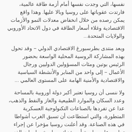
نفسها، التي وجدت نفسها أمام أزمة طاقة عالمية،
فارتدت عقوباتها على روسيا وبالا عليها. وهذا واقع
يمكن رصده من خلال انخفاض معدلات النمو والأزمات
الاقتصادية وغلاء أسعار الطاقة في دول الاتحاد الأوروبي
والولايات المتحدة…
ويعد منتدى بطرسبورغ الاقتصادي الدولي – وقد تحول
بهذه المشاركة الروسية المحلية الواسعة بحضور
الرئيس بوتين ومئات المسؤولين الدوليين ورجال
الأعمال – إلى واحد من المنابر والأنشطة السياسية
والاقتصادية والأمنية الهامة على المستوى العالمي …
ولا ننسى أن روسيا تعتبر أكبر دولة أوروبية بالمساحة
وعدد السكان والموارد الطبيعية والغاز والنفط والذهب،
عدا عن تفردها بالصناعات التكنولوجية العسكرية
المتطورة، والتي استطاعت أن تسبق الغرب أشواطا
في هذه الصناعة. وقد أعلنت روسيا مؤخرا عن إجراء
تجارب على صاروخ أوريشنيك وصاروخ سارمات الذي