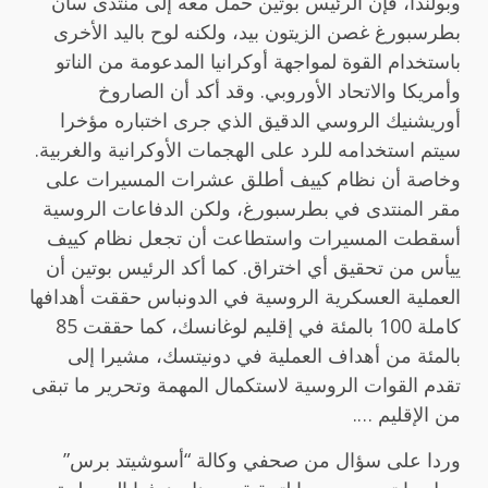
وبولندا، فإن الرئيس بوتين حمل معه إلى منتدى سان
بطرسبورغ غصن الزيتون بيد، ولكنه لوح باليد الأخرى
باستخدام القوة لمواجهة أوكرانيا المدعومة من الناتو
وأمريكا والاتحاد الأوروبي. وقد أكد أن الصاروخ
أوريشنيك الروسي الدقيق الذي جرى اختباره مؤخرا
سيتم استخدامه للرد على الهجمات الأوكرانية والغربية.
وخاصة أن نظام كييف أطلق عشرات المسيرات على
مقر المنتدى في بطرسبورغ، ولكن الدفاعات الروسية
أسقطت المسيرات واستطاعت أن تجعل نظام كييف
ييأس من تحقيق أي اختراق. كما أكد الرئيس بوتين أن
العملية العسكرية الروسية في الدونباس حققت أهدافها
كاملة 100 بالمئة في إقليم لوغانسك، كما حققت 85
بالمئة من أهداف العملية في دونيتسك، مشيرا إلى
تقدم القوات الروسية لاستكمال المهمة وتحرير ما تبقى
من الإقليم ….
وردا على سؤال من صحفي وكالة “أسوشيتد برس”