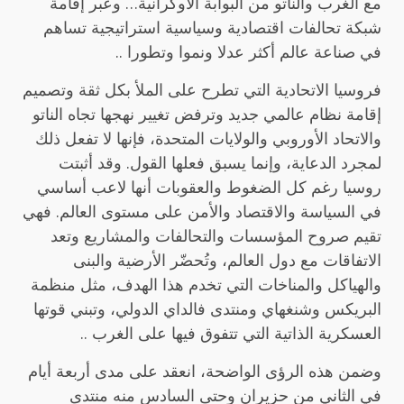
مع الغرب والناتو من البوابة الأوكرانية… وعبر إقامة
شبكة تحالفات اقتصادية وسياسية استراتيجية تساهم
في صناعة عالم أكثر عدلا ونموا وتطورا ..
فروسيا الاتحادية التي تطرح على الملأ بكل ثقة وتصميم
إقامة نظام عالمي جديد وترفض تغيير نهجها تجاه الناتو
والاتحاد الأوروبي والولايات المتحدة، فإنها لا تفعل ذلك
لمجرد الدعاية، وإنما يسبق فعلها القول. وقد أثبتت
روسيا رغم كل الضغوط والعقوبات أنها لاعب أساسي
في السياسة والاقتصاد والأمن على مستوى العالم. فهي
تقيم صروح المؤسسات والتحالفات والمشاريع وتعد
الاتفاقات مع دول العالم، وتُحضّر الأرضية والبنى
والهياكل والمناخات التي تخدم هذا الهدف، مثل منظمة
البريكس وشنغهاي ومنتدى فالداي الدولي، وتبني قوتها
العسكرية الذاتية التي تتفوق فيها على الغرب ..
وضمن هذه الرؤى الواضحة، انعقد على مدى أربعة أيام
في الثاني من حزيران وحتى السادس منه منتدى