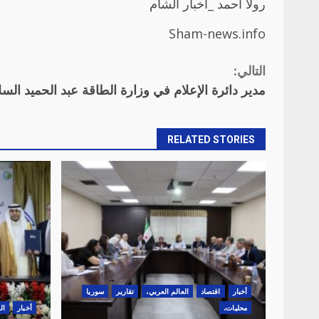
رولا أحمد _أخبار الشام
Sham-news.info
التالي:
Continue
مدير دائرة الإعلام في وزارة الطاقة عبد الحميد السل
Reading
RELATED STORIES
أخبار
اقتصاد
العالم العربي،
تقارير
سوريا
محليات،
أخبار
ال