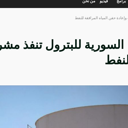
برامج
فيديو
من نحن
 وإعادة حقن المياه المرافقة للنفط
. السورية للبترول تنفذ مش
لنفط