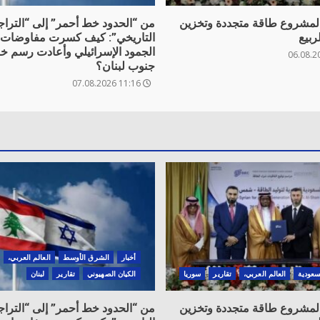
ر لمشروع طاقة متجددة وتخزين
من “الحدود خط أحمر” إلى “التراج
ربيع
التاريخي”: كيف كسرت مفاوضات 
الجمود الإسرائيلي وأعادت رسم خ
جنوب لبنان؟
11:16 07.08.2026
أخبار
الشرق الأوسط
العالم العربي،
سعودية
العالم العربي،
تقارير
سوريا
الكيان الصهيوني
تقارير
لبنان
ر لمشروع طاقة متجددة وتخزين
من “الحدود خط أحمر” إلى “التراج