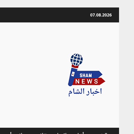
Skip
07.08.2026
to
content
news Info