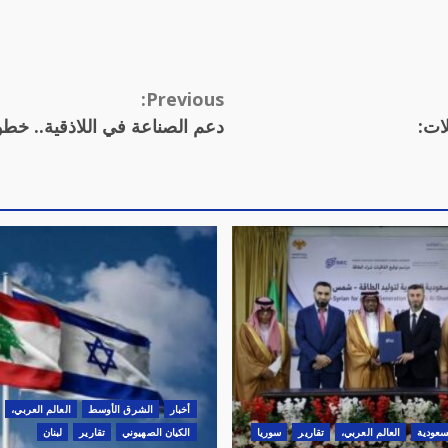
Previous:
ات:
دعم الصناعة في اللاذقية.. خطو
أخبار
الشرق الأوسط
العالم العربي،
سعودية
العالم العربي،
تقارير
سوريا
الكيان الصهيوني
تقارير
لبنان