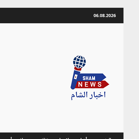
Skip
06.08.2026
to
content
news Info