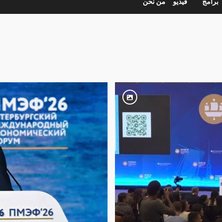
برامج
فيديو
من نحن