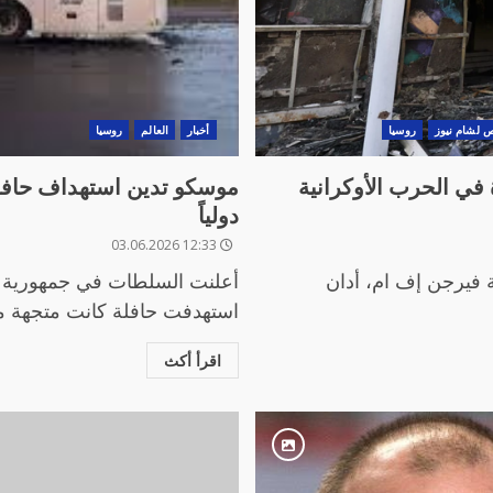
 لشام نيوز
روسيا
أخبار
العالم
روسيا
في الحرب الأوكرانية
موسكو تدين استهداف حافلة 
دولياً
12:33 03.06.2026
 فيرجن إف ام، أدان
أعلنت السلطات في جمهورية دو
استهدفت حافلة كانت متجهة م
اقرأ أكث