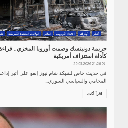
أخبار
أوكرانيا
الاتحاد الأوروبي
العالم
الولايات المتحدة الأمريكية
خاص
جريمة دونيتسك وصمت أوروبا المخزي.. قراءة 
كأداة استنزاف أمريكية
21:26 29.05.2026
في حديث خاص لشبكة شام نيوز إنفو على أثير إذاعة
المحامي والسياسي السوري...
اقرأ أكث