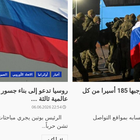
أخبار
أوكرانيا
الاتحاد الأوروبي
الصين
نفذت روسيا وأوكرانيا الجمعة عملية تبادلتا بموجبها 185 أسيرا من كل
روسيا تدعو إلى بناء جسور
عالمية ثالثة ….
22:54 06.06.2026
ابه بمواقع التواصل
الرئيس بوتين يجري مباحثات م
تشن حرباً...
اقرأ أكث