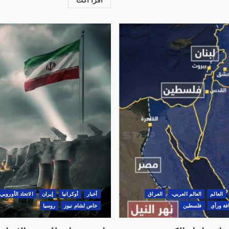
العالم
العالم العربي،
العراق
أخبار
أوكرانيا
‏إيران
الاتحاد الأوروبي
فة ورأي
فلسطين
خاص لشام نيوز
روسيا