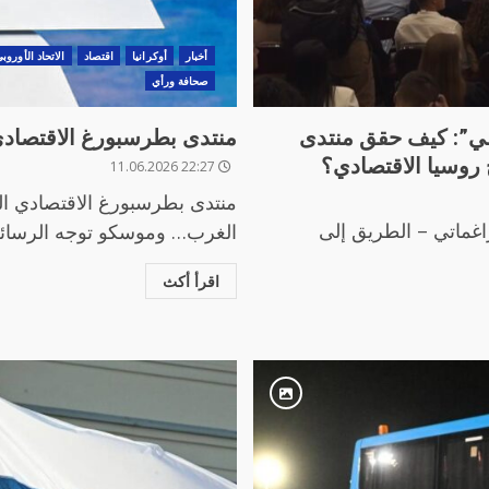
أخبار
أوكرانيا
اقتصاد
الاتحاد الأوروب
صحافة ورأي
لمي”: كيف حقق منتدى
منتدى بطرسبورغ الاقتصادي 
22:27 11.06.2026
منتدى بطرسبورغ الاقتصادي ال
الحوار البراغماتي – الطريق إلى
الغرب… وموسكو توجه الرسائل 
اقرأ أكث