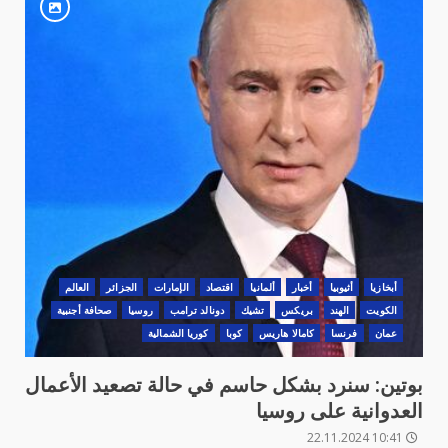
أبخازيا
أثيوبيا
أخبار
‏ألمانيا
‏اقتصاد
الإمارات
الجزائر
العالم
الكويت
الهند
بريكس
تشيك
دونالد ترامب
روسيا
صحافة أجنبية
عمان
فرنسا
كامالا هاريس
كوبا
كوريا الشمالية
بوتين: سنرد بشكل حاسم في حالة تصعيد الأعمال
العدوانية على روسيا
10:41 22.11.2024