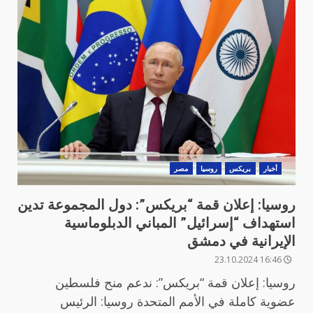
أخبار
بريكس
روسيا
مصر
روسيا: إعلان قمة “بريكس”: دول المجموعة تدين
استهداف “إسرائيل” المباني الدبلوماسية
الإيرانية في دمشق
16:46 23.10.2024
روسيا: إعلان قمة “بريكس”: ندعم منح فلسطين
عضوية كاملة في الأمم المتحدة روسيا: الرئيس