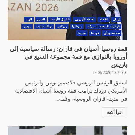
‏إيران
اقتصاد
الاتحاد الأوروبي
الشرق الأوسط
الصين
الهند
الولايات المتحدة الأمريكية
بريطانيا
بريكس
دونالد ترامب
روسيا
صحافة ورأي
فرنسا
فرنسا
قمة روسيا-آسيان في قازان: رسالة سياسية إلى
أوروبا بالتوازي مع قمة مجموعة السبع في
باريس
13:29 24.06.2026
استبق الرئيس الروسي فلاديمير بوتين والرئيس
الأمريكي دونالد ترامب قمة روسيا-آسيان الاقتصادية
في مدينة قازان الروسية، وقمة...
اقرأ أكث