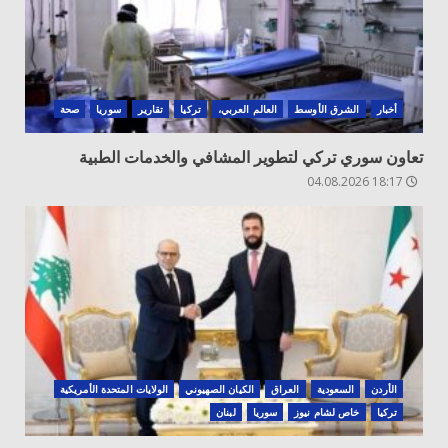
أخبار
الشرق الأوسط
العالم العربي،
تركيا
تقارير
سوريا
صحة
تعاون سوري تركي لتطوير المشافي والخدمات الطبية
18:17 04.08.2026
الأردن
السعودية
العراق
الكيان الصهيوني
الولايات المتحدة الأمريكية
تركيا
خاص لشام نيوز
سوريا
لبنان