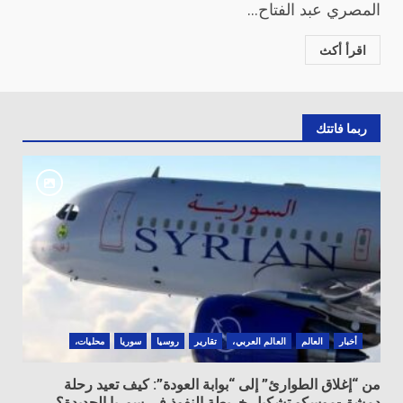
المصري عبد الفتاح...
اقرأ أكث
ربما فاتتك
أخبار
العالم
العالم العربي،
تقارير
روسيا
سوريا
محليات،
من “إغلاق الطوارئ” إلى “بوابة العودة”: كيف تعيد رحلة
دمشق-موسكو تشكيل خريطة النفوذ في سوريا الجديدة؟